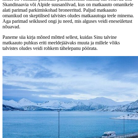
Skandinaavia või Alpide suusanõlvad, kus on matkaauto omanikele
alati parimad parkimiskohad broneeritud. Paljud matkaauto
omanikud on skeptilised talvistes oludes matkaautoga teele minema.
Aga parimad seiklused ongi ju need, mis alguses veidi eneseületust
nõuavad.
Paneme siia kirja mõned mõtted sellest, kuidas Sinu talvine
matkaauto puhkus eriti meeldejäävaks muuta ja millele võiks
talvistes oludes veidi rohkem tähelepanu pöörata.