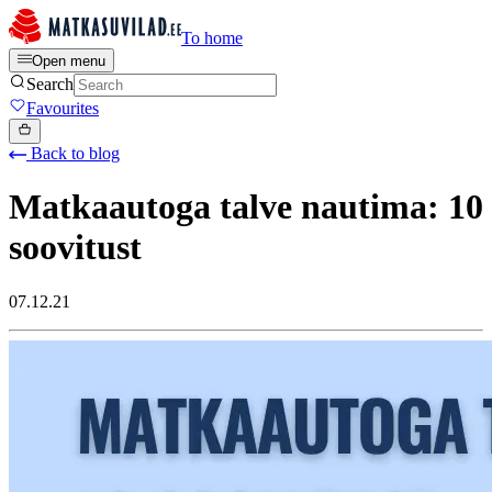
To home
Open menu
Search
Favourites
Back to blog
Matkaautoga talve nautima: 10
soovitust
07.12.21