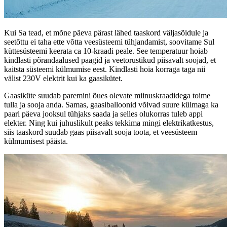
Kui Sa tead, et mõne päeva pärast lähed taaskord väljasõidule ja
seetõttu ei taha ette võtta veesüsteemi tühjandamist, soovitame Sul
küttesüsteemi keerata ca 10-kraadi peale. See temperatuur hoiab
kindlasti põrandaalused paagid ja veetorustikud piisavalt soojad, et
kaitsta süsteemi külmumise eest. Kindlasti hoia korraga taga nii
välist 230V elektrit kui ka gaasikütet.
Gaasiküte suudab paremini õues olevate miinuskraadidega toime
tulla ja sooja anda. Samas, gaasiballoonid võivad suure külmaga ka
paari päeva jooksul tühjaks saada ja selles olukorras tuleb appi
elekter. Ning kui juhuslikult peaks tekkima mingi elektrikatkestus,
siis taaskord suudab gaas piisavalt sooja toota, et veesüsteem
külmumisest päästa.