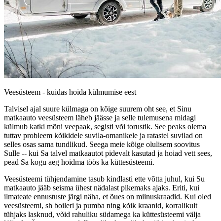
Veesüsteem - kuidas hoida külmumise eest
Talvisel ajal suure külmaga on kõige suurem oht see, et Sinu
matkaauto veesüsteem läheb jäässe ja selle tulemusena midagi
külmub katki mõni veepaak, segisti või torustik. See peaks olema
tuttav probleem kõikidele suvila-omanikele ja ratastel suvilad on
selles osas sama tundlikud. Seega meie kõige olulisem soovitus
Sulle -- kui Sa talvel matkaautot pidevalt kasutad ja hoiad vett sees,
pead Sa kogu aeg hoidma töös ka küttesüsteemi.
Veesüsteemi tühjendamine tasub kindlasti ette võtta juhul, kui Su
matkaauto jääb seisma ühest nädalast pikemaks ajaks. Eriti, kui
ilmateate ennustuste järgi näha, et õues on miinuskraadid. Kui oled
veesüsteemi, sh boileri ja pumba ning kõik kraanid, korralikult
tühjaks lasknud, võid rahuliku südamega ka küttesüsteemi välja