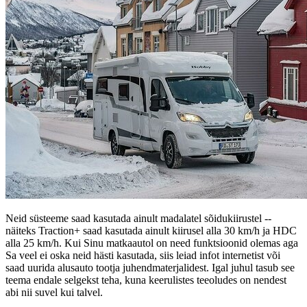
Neid süsteeme saad kasutada ainult madalatel sõidukiirustel --
näiteks Traction+ saad kasutada ainult kiirusel alla 30 km/h ja HDC
alla 25 km/h. Kui Sinu matkaautol on need funktsioonid olemas aga
Sa veel ei oska neid hästi kasutada, siis leiad infot internetist või
saad uurida alusauto tootja juhendmaterjalidest. Igal juhul tasub see
teema endale selgekst teha, kuna keerulistes teeoludes on nendest
abi nii suvel kui talvel.