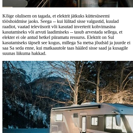
Kõige olulisem on tagada, et elektrit jätkuks küttesüseemi
tööshoidmise jaoks. Seega -- kui lülitad sisse valgustid, kuulad
raadiot, vaatad televiisorit või kasutad inverterit kohvimasina
kasutamiseks või arvuti laadimiseks -- tasub arvestada sellega, et
elekter ei ole antud hetkel piiramatu ressurss. Elektrit on Sul
kasutamiseks täpselt see kogus, millega Sa metsa jõudsid ja juurde ei
saa Sa seda enne, kui matkaautole taas hääled sisse saad ja kusagile
suunas liikuma hakkad.