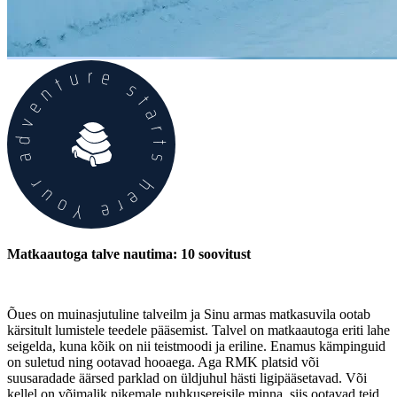
Matkaautoga talve nautima: 10 soovitust
Õues on muinasjutuline talveilm ja Sinu armas matkasuvila ootab
kärsitult lumistele teedele pääsemist. Talvel on matkaautoga eriti lahe
seigelda, kuna kõik on nii teistmoodi ja eriline. Enamus kämpinguid
on suletud ning ootavad hooaega. Aga RMK platsid või
suusaradade äärsed parklad on üldjuhul hästi ligipääsetavad. Või
kellel on võimalik pikemale puhkusereisile minna, siis ootavad teid