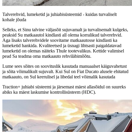
Talverehvid, lumeketid ja juhiabisüsteemid - kuidas turvaliselt
kohale jõuda
Selleks, et Sinu talvine väljasõit sujuvamalt ja turvalisemalt kulgeks,
peaksid Su matkaautol kindlasti all olema korralikud talverehvid.
Aga lisaks talverehvidele soovitame matkaautosse kindlasti ka
lumeketid hankida. Kvaliteetsed ja üsnagi lihtsasti paigaldatavad
lumeketid on olemas näiteks Thule tootevalikus. Kettide valimisel
pead Sa teadma oma matkaauto rehviläbimõõtu.
Lume sees sõites on soovituslik kasutada manuaalset käiguvahetust
ja sõita võimalikult sujuvalt. Kui Sul on Fiat Ducato alusele ehitatud
matkaauto, on Sul keerulisel ja libedal teel võimalik kasutada
Traction+ juhiabi süsteemi ja järsemast mäest allasõidul on suureks
abiks ka mäest laskumise kontrollisüsteem (HDC).