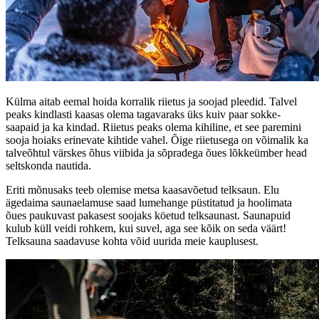
Külma aitab eemal hoida korralik riietus ja soojad pleedid. Talvel
peaks kindlasti kaasas olema tagavaraks üks kuiv paar sokke-
saapaid ja ka kindad. Riietus peaks olema kihiline, et see paremini
sooja hoiaks erinevate kihtide vahel. Õige riietusega on võimalik ka
talveõhtul värskes õhus viibida ja sõpradega õues lõkkeümber head
seltskonda nautida.
Eriti mõnusaks teeb olemise metsa kaasavõetud telksaun. Elu
ägedaima saunaelamuse saad lumehange püstitatud ja hoolimata
õues paukuvast pakasest soojaks köetud telksaunast. Saunapuid
kulub küll veidi rohkem, kui suvel, aga see kõik on seda väärt!
Telksauna saadavuse kohta võid uurida meie kauplusest.