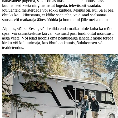
nahavahele pugema, saad soojas toas endale ühe mõnusa tassi
kuuma teed keeta ning raamatut lugeda, televiisorit vaadata,
jõuluehteid meisterdada või sokki kududa. Mõnus on, kui Sa ei pea
õhtuks koju kiirustama, et kõike seda teha, vaid saad sealsamas
suusa- või matkaraja ääres ööbida ja hommikul jälle metsa minna.
Alpides, või ka Eestis, võid valida enda matkaautole koha ka mõne
spaa- või saunakeskuse kõrval, kus saad paar tundi õhtul mõnusasti
aega veeta. Või leiad hoopis oma peatuspaiga lähedalt mõne toreda
kiriku või kultuurimaja, kus õhtul on kaunis jõulukontsert või
teatrietendus.