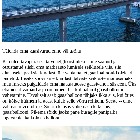
Täienda oma gaasivarud enne väljasõitu
Kui oled tavapärasest talvepelglikust olekust üle saanud ja
otsustanud siiski oma matkaauto lumisele seiklusele viia, siis
alustuseks peaksid kindlasti üle vaatama, et gaasiballoonid oleksid
täidetud. Lisaks soovitame kindlasti talviste seikluste mõnusamaks
muutmiseks paigaldada oma matkaautosse gaasivaheti süsteem. Üks
ebameeldivamaid asju on pimedal ja külmal ööl gaasiballooni
vahetamine. Tavaliselt saab gaasiballoon tühjaks ikka siis, kui õues
on kõige külmem ja gaasi kulub selle võrra rohkem. Seega -- enne
väljasõitu veendu, et Sul on kaasas vähemasti kaks täis
gaasiballooni. Pikema sõidu jaoks pane kusagile panipaika
tagavaraks ka kolmas balloon.