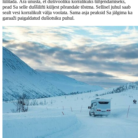
lülitada. Ära unusta, et dušivooliku korralikuks tühjendamiseks,
pead Sa selle duššilifti küljest põrandale tõstma. Sellisel juhul saab
sealt vesi korralikult välja voolata. Sama asja peaksid Sa jälgima ka
garaaži paigaldatud dušiotsiku puhul.