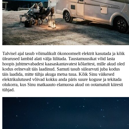
Talvisel ajal tasub võimalikult ökonoomselt elektrit kasutada ja kõik
ülearused lambid alati välja lülitada. Taustamuusikat võid lasta
hoopis juhtmevabadest kaasaskantavatest kõlaritest, mille akud oled
kodus eelnevalt täis laadinud. Samuti tasub sülearvuti juba kodus
täis laadida, mitte tühja akuga metsa tuua. Kõik Sinu väikesed
elektrikulutused võivad kokku anda päris suure koguse ja tekitada
olukorra, kus Sinu matkaauto elamuosa akud on ootamatult kiiresti
tühjad.