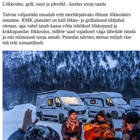
Lõkkealus, grill, saun ja pleedid - kuidas sooja saada
Talvise väljasõidu muudab eriti meeldejäävaks õhtune lõkkeääres
istumine. RMK platsidel on küll lõkke- ja grillialused üldjuhul
olemas, aga vahel tasub kaasa võtta isiklikud lõkkepuud ja
kokkupandav lõkkealus, millele saad vajadusel väga lähedale istuda
ja mis mõnusasti sooja annab. Pimedas talvises metsas mõjub elav
tuli eriti romantiliselt.