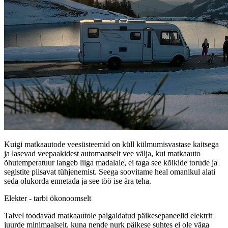
Kuigi matkaautode veesüsteemid on küll külmumisvastase kaitsega
ja lasevad veepaakidest automaatselt vee välja, kui matkaauto
õhutemperatuur langeb liiga madalale, ei taga see kõikide torude ja
segistite piisavat tühjenemist. Seega soovitame heal omanikul alati
seda olukorda ennetada ja see töö ise ära teha.
Elekter - tarbi ökonoomselt
Talvel toodavad matkaautole paigaldatud päikesepaneelid elektrit
juurde minimaalselt, kuna nende nurk päikese suhtes ei ole väga