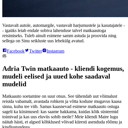
Vastavalt autole, automargile, vastavalt harjumustele ja kasutajatele -
- igaüks leiab endale sobiva lahenduse talvel matkaautoga
reisimiseks. Tuleb ainult esimene samm astuda ja proovida ning
sellega on Sinu seikluste uus lehekülg avatud.
Facebook
Twitter
Instagram
Adria Twin matkaauto - kliendi kogemus,
mudeli eelised ja uued kohe saadaval
mudelid
Matkaauto soetamine on suur otsus. See tähendab uut võimalust
reisida vabamalt, avastada rohkem ja võtta kodune mugavus kaasa
sinna, kuhu tee viib. Samas kaasnevad esimese matkaauto ostuga
sageli ka küsimused: kas saame hakkama, kuidas kõik süsteemid
toimivad ja kas uus eluviis sobib meile? Meie kliendi Maire lugu
näitab hästi, et algsed kõhklused võivad kiiresti asenduda rõõmu ja
kindlustundega.