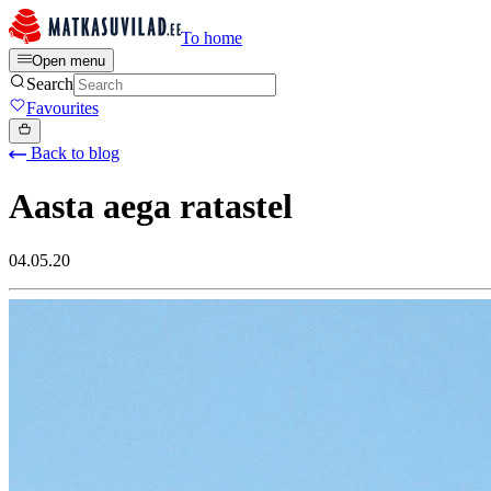
To home
Open menu
Search
Favourites
Back to blog
Aasta aega ratastel
04.05.20