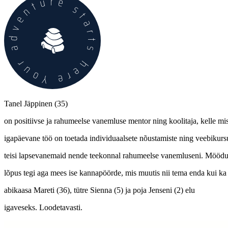
Tanel Jäppinen (35)
on positiivse ja rahumeelse vanemluse mentor ning koolitaja, kelle mi
igapäevane töö on toetada individuaalsete nõustamiste ning veebikur
teisi lapsevanemaid nende teekonnal rahumeelse vanemluseni. Möödu
lõpus tegi aga mees ise kannapöörde, mis muutis nii tema enda kui ka
abikaasa Mareti (36), tütre Sienna (5) ja poja Jenseni (2) elu
igaveseks. Loodetavasti.