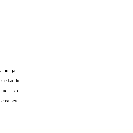
ssioon ja
suste kaudu
nud aasta
 tema pere,