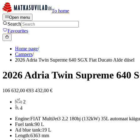
To home
Open menu
Search
Favourites
Home page
/
Campers
/
2026 Adria Twin Supreme 640 SGX Fiat Ducato Alde diisel
2026 Adria Twin Supreme 640 SG
106 632,00 €
93 432,00 €
2
4
Engine:
FIAT MultiJet3 2,2 180hj (132kW) 35L automaat käigu
Fuel tank:
90 L
Ad blue tank:
19 L
Length:
6363 mm