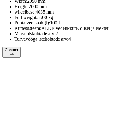
Width:
2050 mm
Height:
2600 mm
wheelbase:
4035 mm
Full weight:
3500 kg
Puhta vee paak (l):
100 L
Küttesüsteem:
ALDE vedelikküte, diisel ja elekter
Magamiskohtade arv:
2
Turvavööga istekohtade arv:
4
Contact