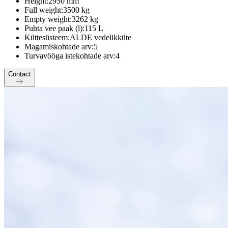
Height:
2950 mm
Full weight:
3500 kg
Empty weight:
3262 kg
Puhta vee paak (l):
115 L
Küttesüsteem:
ALDE vedelikküte
Magamiskohtade arv:
5
Turvavööga istekohtade arv:
4
Contact