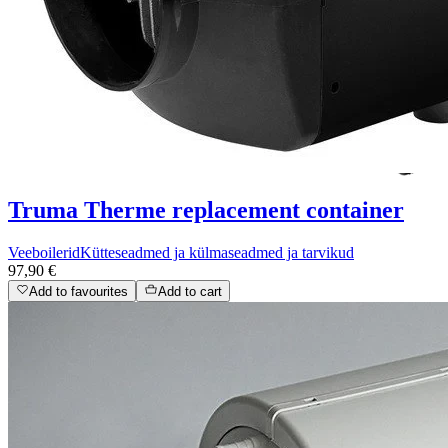
Truma Therme replacement container
Veeboilerid
Kütteseadmed ja külmaseadmed ja tarvikud
97,90 €
Add to favourites
Add to cart