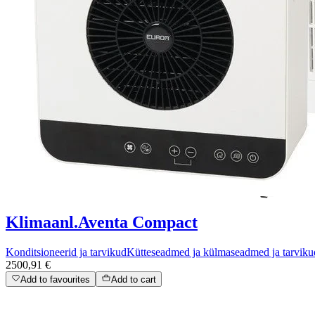
Klimaanl.Aventa Compact
Konditsioneerid ja tarvikud
Kütteseadmed ja külmaseadmed ja tarviku
2500,91 €
Add to favourites
Add to cart