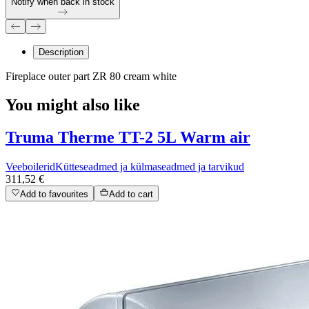
Notify when back in stock
Description
Fireplace outer part ZR 80 cream white
You might also like
Truma Therme TT-2 5L Warm air
Veeboilerid
Kütteseadmed ja külmaseadmed ja tarvikud
311,52 €
Add to favourites
Add to cart