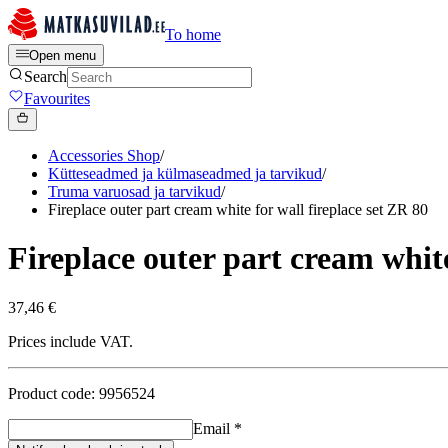
To home
Open menu
Search
Favourites
Accessories Shop
/
Kütteseadmed ja külmaseadmed ja tarvikud
/
Truma varuosad ja tarvikud
/
Fireplace outer part cream white for wall fireplace set ZR 80
Fireplace outer part cream white
37,46 €
Prices include VAT.
Product code: 9956524
Email
*