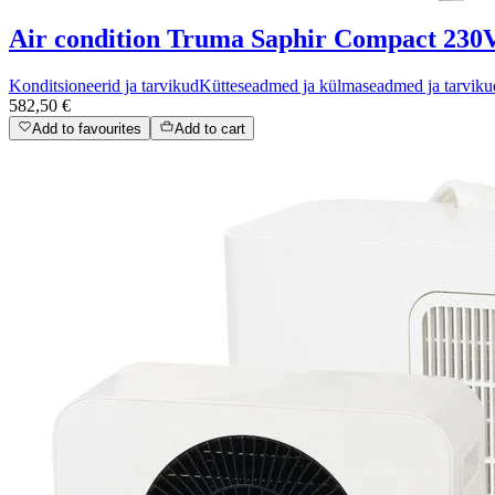
Air condition Truma Saphir Compact 230V
Konditsioneerid ja tarvikud
Kütteseadmed ja külmaseadmed ja tarviku
582,50 €
Add to favourites
Add to cart