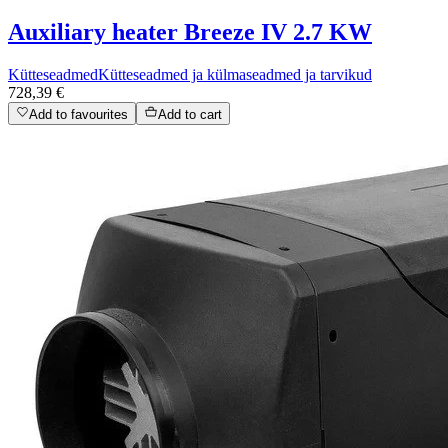
Auxiliary heater Breeze IV 2.7 KW
Kütteseadmed
Kütteseadmed ja külmaseadmed ja tarvikud
728,39 €
Add to favourites
Add to cart