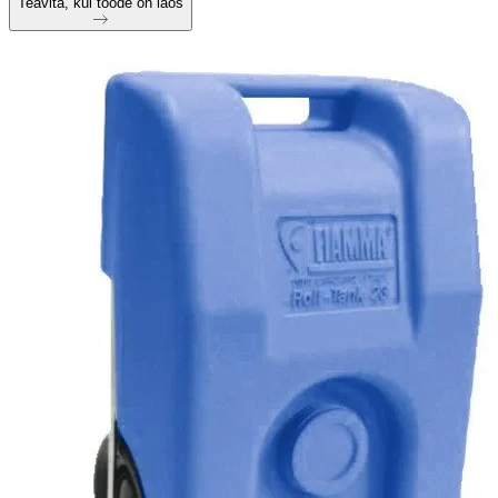
Teavita, kui toode on laos