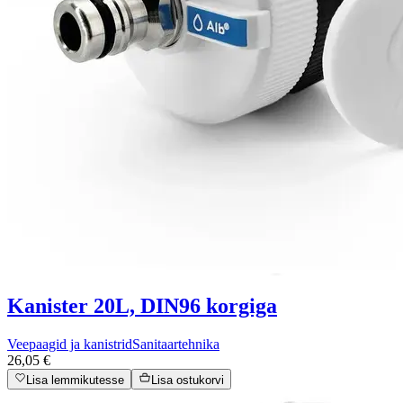
Kanister 20L, DIN96 korgiga
Veepaagid ja kanistrid
Sanitaartehnika
26,05 €
Lisa lemmikutesse
Lisa ostukorvi