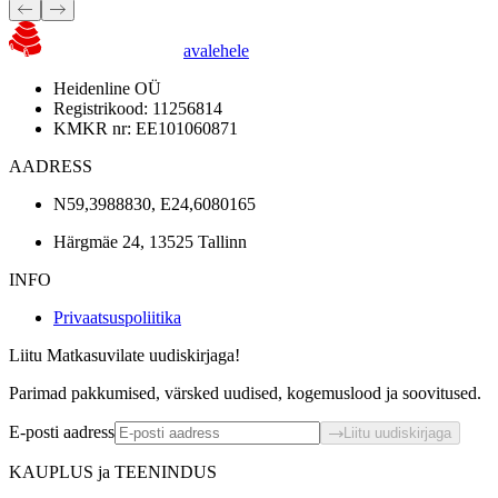
avalehele
Heidenline OÜ
Registrikood: 11256814
KMKR nr: EE101060871
AADRESS
N59,3988830, E24,6080165
Härgmäe 24, 13525 Tallinn
INFO
Privaatsuspoliitika
Liitu Matkasuvilate uudiskirjaga!
Parimad pakkumised, värsked uudised, kogemuslood ja soovitused.
E-posti aadress
Liitu uudiskirjaga
KAUPLUS ja TEENINDUS