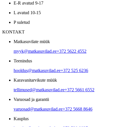
E-R avatud 9-17
L avatud 10-15
P suletud
KONTAKT
Matkasuvilate müük
myyk@matkasuvilad.ee
+372 5622 4552
Teenindus
hooldus@matkasuvilad.ee
+372 525 6236
Karavanitarvikute müük
tellimused@matkasuvilad.ee
+372 5661 6552
Varuosad ja garantii
varuosad@matkasuvilad.ee
+372 5668 8646
Kauplus