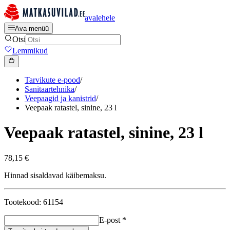
avalehele
Ava menüü
Otsi
Lemmikud
Tarvikute e-pood
/
Sanitaartehnika
/
Veepaagid ja kanistrid
/
Veepaak ratastel, sinine, 23 l
Veepaak ratastel, sinine, 23 l
78,15 €
Hinnad sisaldavad käibemaksu.
Tootekood: 61154
E-post
*