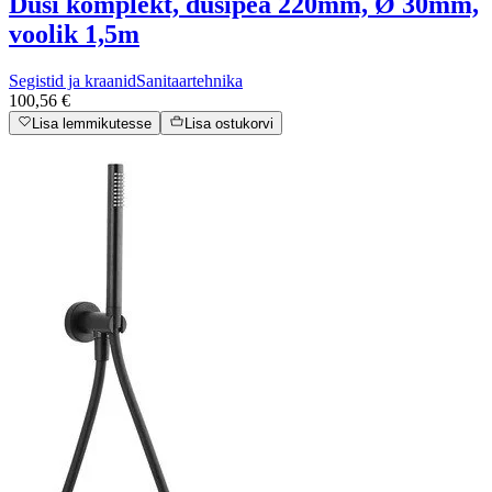
Duši komplekt, dušipea 220mm, Ø 30mm,
voolik 1,5m
Segistid ja kraanid
Sanitaartehnika
100,56 €
Lisa lemmikutesse
Lisa ostukorvi