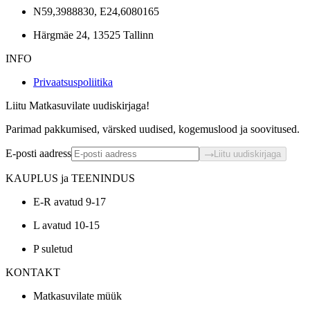
N59,3988830, E24,6080165
Härgmäe 24, 13525 Tallinn
INFO
Privaatsuspoliitika
Liitu Matkasuvilate uudiskirjaga!
Parimad pakkumised, värsked uudised, kogemuslood ja soovitused.
E-posti aadress
Liitu uudiskirjaga
KAUPLUS ja TEENINDUS
E-R avatud 9-17
L avatud 10-15
P suletud
KONTAKT
Matkasuvilate müük