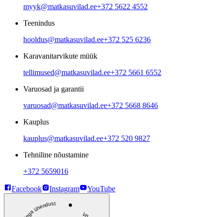
myyk@matkasuvilad.ee
+372 5622 4552
Teenindus
hooldus@matkasuvilad.ee
+372 525 6236
Karavanitarvikute müük
tellimused@matkasuvilad.ee
+372 5661 6552
Varuosad ja garantii
varuosad@matkasuvilad.ee
+372 5668 8646
Kauplus
kauplus@matkasuvilad.ee
+372 520 9827
Tehniline nõustamine
+372 5659016
Facebook
Instagram
YouTube