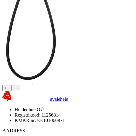
avalehele
Heidenline OÜ
Registrikood: 11256814
KMKR nr: EE101060871
AADRESS