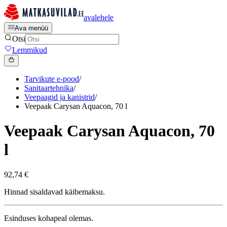
avalehele
Ava menüü
Otsi
Lemmikud
Tarvikute e-pood
/
Sanitaartehnika
/
Veepaagid ja kanistrid
/
Veepaak Carysan Aquacon, 70 l
Veepaak Carysan Aquacon, 70
l
92,74 €
Hinnad sisaldavad käibemaksu.
Esinduses kohapeal olemas.