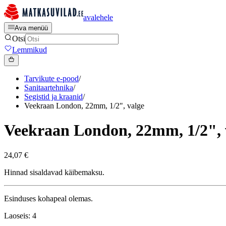
avalehele
Ava menüü
Otsi
Lemmikud
Tarvikute e-pood
/
Sanitaartehnika
/
Segistid ja kraanid
/
Veekraan London, 22mm, 1/2", valge
Veekraan London, 22mm, 1/2", 
24,07 €
Hinnad sisaldavad käibemaksu.
Esinduses kohapeal olemas.
Laoseis: 4