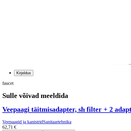
Kirjeldus
faucet
Sulle võivad meeldida
Veepaagi täitmisadapter, sh filter + 2 adap
Veepaagid ja kanistrid
Sanitaartehnika
62,71 €