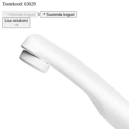
Tootekood: 63029
1
Vähenda kogust
Suurenda kogust
Lisa ostukorvi