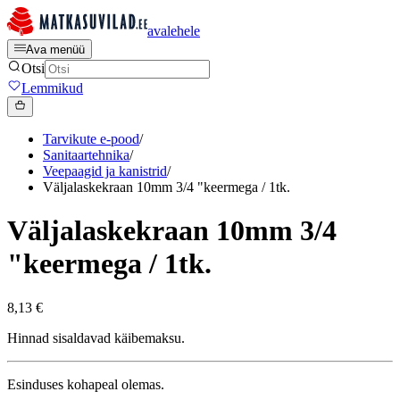
avalehele
Ava menüü
Otsi
Lemmikud
Tarvikute e-pood
/
Sanitaartehnika
/
Veepaagid ja kanistrid
/
Väljalaskekraan 10mm 3/4 "keermega / 1tk.
Väljalaskekraan 10mm 3/4
"keermega / 1tk.
8,13 €
Hinnad sisaldavad käibemaksu.
Esinduses kohapeal olemas.