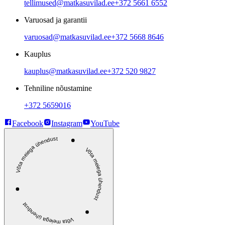
tellimused@matkasuvilad.ee
+372 5661 6552
Varuosad ja garantii
varuosad@matkasuvilad.ee
+372 5668 8646
Kauplus
kauplus@matkasuvilad.ee
+372 520 9827
Tehniline nõustamine
+372 5659016
Facebook
Instagram
YouTube
Võta meiega ühendust
Võta meiega ühendust
Võta meiega ühendust