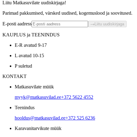
Liitu Matkasuvilate uudiskirjaga!
Parimad pakkumised, värsked uudised, kogemuslood ja soovitused.
E-posti aadress
Liitu uudiskirjaga
KAUPLUS ja TEENINDUS
E-R avatud 9-17
L avatud 10-15
P suletud
KONTAKT
Matkasuvilate müük
myyk@matkasuvilad.ee
+372 5622 4552
Teenindus
hooldus@matkasuvilad.ee
+372 525 6236
Karavanitarvikute müük