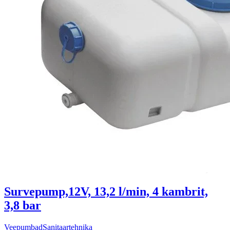
Survepump,12V, 13,2 l/min, 4 kambrit,
3,8 bar
Veepumbad
Sanitaartehnika