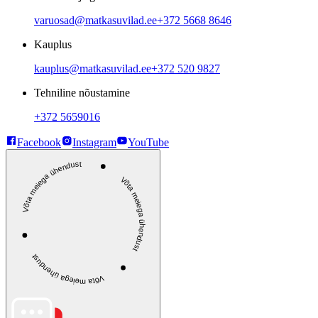
varuosad@matkasuvilad.ee
+372 5668 8646
Kauplus
kauplus@matkasuvilad.ee
+372 520 9827
Tehniline nõustamine
+372 5659016
Facebook
Instagram
YouTube
Võta meiega ühendust
Võta meiega ühendust
Võta meiega ühendust