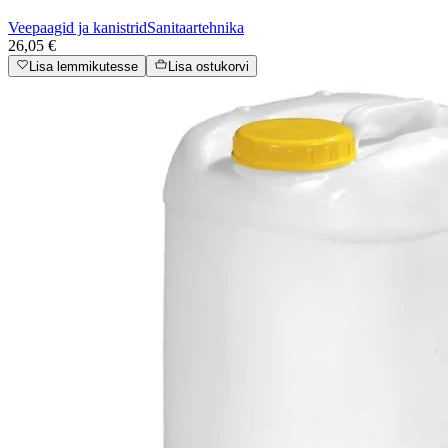
Veepaagid ja kanistrid
Sanitaartehnika
26,05 €
Lisa lemmikutesse
Lisa ostukorvi