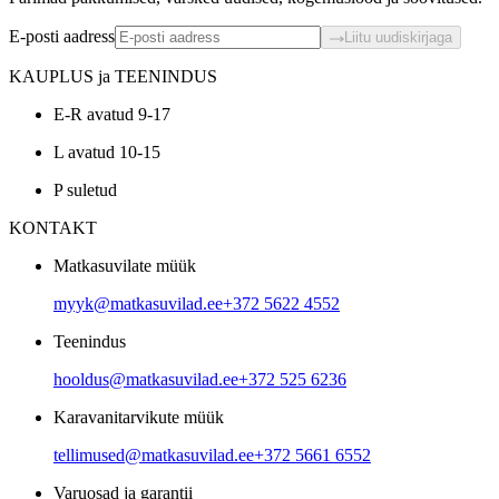
E-posti aadress
Liitu uudiskirjaga
KAUPLUS ja TEENINDUS
E-R avatud 9-17
L avatud 10-15
P suletud
KONTAKT
Matkasuvilate müük
myyk@matkasuvilad.ee
+372 5622 4552
Teenindus
hooldus@matkasuvilad.ee
+372 525 6236
Karavanitarvikute müük
tellimused@matkasuvilad.ee
+372 5661 6552
Varuosad ja garantii