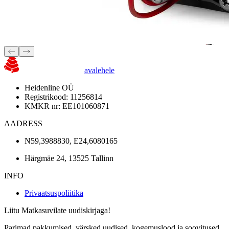
avalehele
Heidenline OÜ
Registrikood: 11256814
KMKR nr: EE101060871
AADRESS
N59,3988830, E24,6080165
Härgmäe 24, 13525 Tallinn
INFO
Privaatsuspoliitika
Liitu Matkasuvilate uudiskirjaga!
Parimad pakkumised, värsked uudised, kogemuslood ja soovitused.