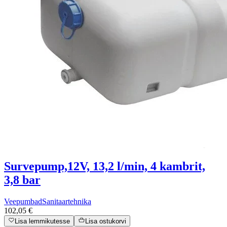
Survepump,12V, 13,2 l/min, 4 kambrit,
3,8 bar
Veepumbad
Sanitaartehnika
102,05 €
Lisa lemmikutesse
Lisa ostukorvi