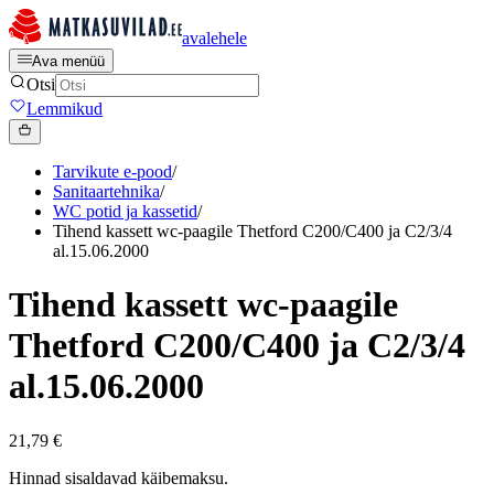
avalehele
Ava menüü
Otsi
Lemmikud
Tarvikute e-pood
/
Sanitaartehnika
/
WC potid ja kassetid
/
Tihend kassett wc-paagile Thetford C200/C400 ja C2/3/4
al.15.06.2000
Tihend kassett wc-paagile
Thetford C200/C400 ja C2/3/4
al.15.06.2000
21,79 €
Hinnad sisaldavad käibemaksu.