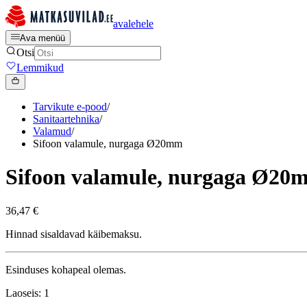
avalehele
Ava menüü
Otsi
Lemmikud
Tarvikute e-pood
/
Sanitaartehnika
/
Valamud
/
Sifoon valamule, nurgaga Ø20mm
Sifoon valamule, nurgaga Ø20
36,47 €
Hinnad sisaldavad käibemaksu.
Esinduses kohapeal olemas.
Laoseis: 1