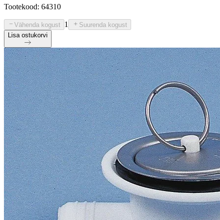
Tootekood: 64310
1
Vähenda kogust
Suurenda kogust
Lisa ostukorvi