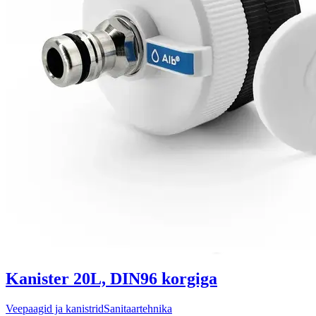
Kanister 20L, DIN96 korgiga
Veepaagid ja kanistrid
Sanitaartehnika