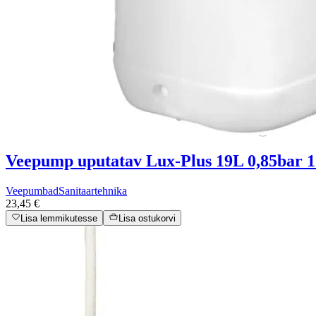
Veepump uputatav Lux-Plus 19L 0,85bar 
Veepumbad
Sanitaartehnika
23,45 €
Lisa lemmikutesse
Lisa ostukorvi