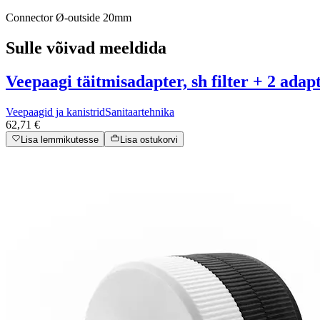
Connector Ø-outside 20mm
Sulle võivad meeldida
Veepaagi täitmisadapter, sh filter + 2 adap
Veepaagid ja kanistrid
Sanitaartehnika
62,71 €
Lisa lemmikutesse
Lisa ostukorvi