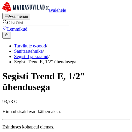
avalehele
Ava menüü
Otsi
Lemmikud
Tarvikute e-pood
/
Sanitaartehnika
/
Segistid ja kraanid
/
Segisti Trend E, 1/2" ühendusega
Segisti Trend E, 1/2"
ühendusega
93,73 €
Hinnad sisaldavad käibemaksu.
Esinduses kohapeal olemas.