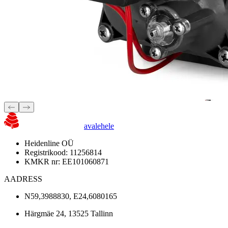
avalehele
Heidenline OÜ
Registrikood: 11256814
KMKR nr: EE101060871
AADRESS
N59,3988830, E24,6080165
Härgmäe 24, 13525 Tallinn