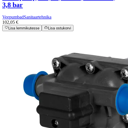
3,8 bar
Veepumbad
Sanitaartehnika
102,05 €
Lisa lemmikutesse
Lisa ostukorvi