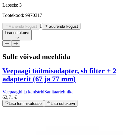
Laoseis: 3
Tootekood: 9970317
1
Vähenda kogust
Suurenda kogust
Lisa ostukorvi
Sulle võivad meeldida
Veepaagi täitmisadapter, sh filter + 2
adapterit (67 ja 77 mm)
Veepaagid ja kanistrid
Sanitaartehnika
62,71 €
Lisa lemmikutesse
Lisa ostukorvi