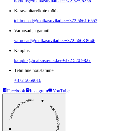
hooldus@matkasuvilad.ee
+372 525 6236
Karavanitarvikute müük
tellimused@matkasuvilad.ee
+372 5661 6552
Varuosad ja garantii
varuosad@matkasuvilad.ee
+372 5668 8646
Kauplus
kauplus@matkasuvilad.ee
+372 520 9827
Tehniline nõustamine
+372 5659016
Facebook
Instagram
YouTube
Võta meiega ühendust
Võta meiega ühendust