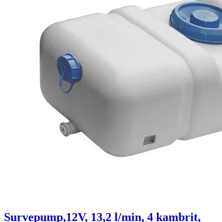
Survepump,12V, 13,2 l/min, 4 kambrit,