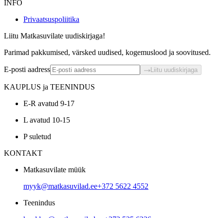
INFO
Privaatsuspoliitika
Liitu Matkasuvilate uudiskirjaga!
Parimad pakkumised, värsked uudised, kogemuslood ja soovitused.
E-posti aadress
Liitu uudiskirjaga
KAUPLUS ja TEENINDUS
E-R avatud 9-17
L avatud 10-15
P suletud
KONTAKT
Matkasuvilate müük
myyk@matkasuvilad.ee
+372 5622 4552
Teenindus