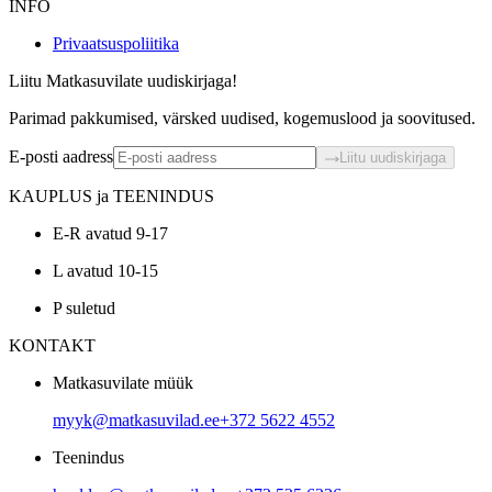
INFO
Privaatsuspoliitika
Liitu Matkasuvilate uudiskirjaga!
Parimad pakkumised, värsked uudised, kogemuslood ja soovitused.
E-posti aadress
Liitu uudiskirjaga
KAUPLUS ja TEENINDUS
E-R avatud 9-17
L avatud 10-15
P suletud
KONTAKT
Matkasuvilate müük
myyk@matkasuvilad.ee
+372 5622 4552
Teenindus