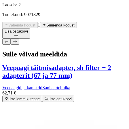
Laoseis: 2
Tootekood: 9971829
1
Vähenda kogust
Suurenda kogust
Lisa ostukorvi
Sulle võivad meeldida
Veepaagi täitmisadapter, sh filter + 2
adapterit (67 ja 77 mm)
Veepaagid ja kanistrid
Sanitaartehnika
62,71 €
Lisa lemmikutesse
Lisa ostukorvi