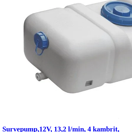
Survepump,12V, 13,2 l/min, 4 kambrit,