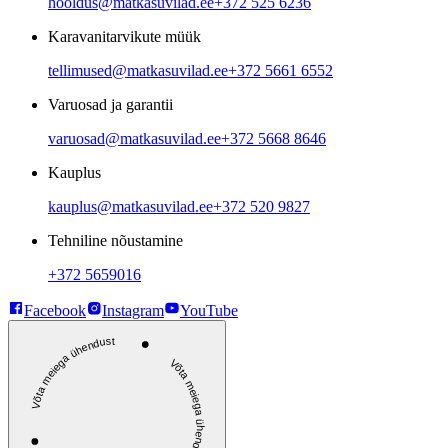
hooldus@matkasuvilad.ee
+372 525 6236
Karavanitarvikute müük
tellimused@matkasuvilad.ee
+372 5661 6552
Varuosad ja garantii
varuosad@matkasuvilad.ee
+372 5668 8646
Kauplus
kauplus@matkasuvilad.ee
+372 520 9827
Tehniline nõustamine
+372 5659016
Facebook
Instagram
YouTube
Võta meiega ühendust
Võta meiega ühendust