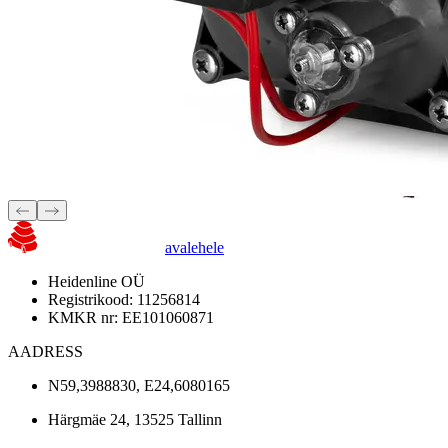
avalehele
Heidenline OÜ
Registrikood: 11256814
KMKR nr: EE101060871
AADRESS
N59,3988830, E24,6080165
Härgmäe 24, 13525 Tallinn