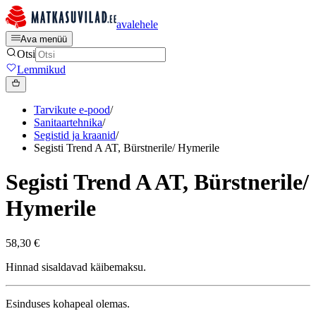
avalehele
Ava menüü
Otsi
Lemmikud
Tarvikute e-pood
/
Sanitaartehnika
/
Segistid ja kraanid
/
Segisti Trend A AT, Bürstnerile/ Hymerile
Segisti Trend A AT, Bürstnerile/
Hymerile
58,30 €
Hinnad sisaldavad käibemaksu.
Esinduses kohapeal olemas.