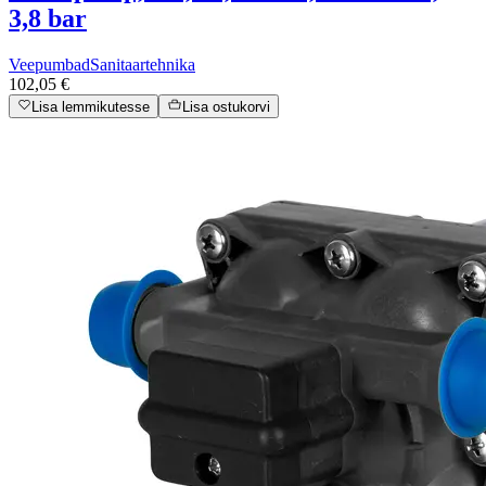
3,8 bar
Veepumbad
Sanitaartehnika
102,05 €
Lisa lemmikutesse
Lisa ostukorvi