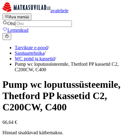
avalehele
Ava menüü
Otsi
Lemmikud
Tarvikute e-pood
/
Sanitaartehnika
/
WC potid ja kassetid
/
Pump wc loputussüsteemile, Thetford PP kassetid C2,
C200CW, C400
Pump wc loputussüsteemile,
Thetford PP kassetid C2,
C200CW, C400
66,64 €
Hinnad sisaldavad käibemaksu.