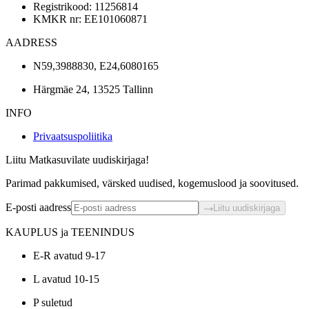
Registrikood: 11256814
KMKR nr: EE101060871
AADRESS
N59,3988830, E24,6080165
Härgmäe 24, 13525 Tallinn
INFO
Privaatsuspoliitika
Liitu Matkasuvilate uudiskirjaga!
Parimad pakkumised, värsked uudised, kogemuslood ja soovitused.
E-posti aadress
Liitu uudiskirjaga
KAUPLUS ja TEENINDUS
E-R avatud 9-17
L avatud 10-15
P suletud