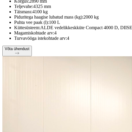
Kõrgus:
2890 mm
Teljevahe:
4325 mm
Täismass:
4100 kg
Piduritega haagise lubatud mass (kg):
2000 kg
Puhta vee paak (l):
100 L
Küttesüsteem:
ALDE vedelikkeskküte Compact 4000 D, DIISEL
Magamiskohtade arv:
4
Turvavööga istekohtade arv:
4
Võta ühendust