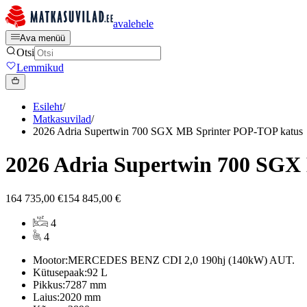
avalehele
Ava menüü
Otsi
Lemmikud
Esileht
/
Matkasuvilad
/
2026 Adria Supertwin 700 SGX MB Sprinter POP-TOP katus
2026 Adria Supertwin 700 SGX
164 735,00 €
154 845,00 €
4
4
Mootor:
MERCEDES BENZ CDI 2,0 190hj (140kW) AUT.
Kütusepaak:
92 L
Pikkus:
7287 mm
Laius:
2020 mm