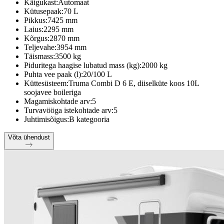
Käigukast:
Automaat
Kütusepaak:
70 L
Pikkus:
7425 mm
Laius:
2295 mm
Kõrgus:
2870 mm
Teljevahe:
3954 mm
Täismass:
3500 kg
Piduritega haagise lubatud mass (kg):
2000 kg
Puhta vee paak (l):
20/100 L
Küttesüsteem:
Truma Combi D 6 E, diiselküte koos 10L
soojavee boileriga
Magamiskohtade arv:
5
Turvavööga istekohtade arv:
5
Juhtimisõigus:
B kategooria
Võta ühendust