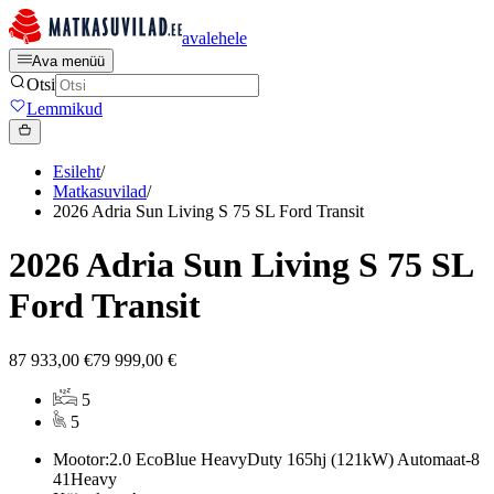
avalehele
Ava menüü
Otsi
Lemmikud
Esileht
/
Matkasuvilad
/
2026 Adria Sun Living S 75 SL Ford Transit
2026 Adria Sun Living S 75 SL
Ford Transit
87 933,00 €
79 999,00 €
5
5
Mootor:
2.0 EcoBlue HeavyDuty 165hj (121kW) Automaat-8
41Heavy