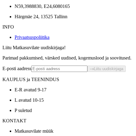
N59,3988830, E24,6080165
Härgmäe 24, 13525 Tallinn
INFO
Privaatsuspoliitika
Liitu Matkasuvilate uudiskirjaga!
Parimad pakkumised, värsked uudised, kogemuslood ja soovitused.
E-posti aadress
Liitu uudiskirjaga
KAUPLUS ja TEENINDUS
E-R avatud 9-17
L avatud 10-15
P suletud
KONTAKT
Matkasuvilate müük