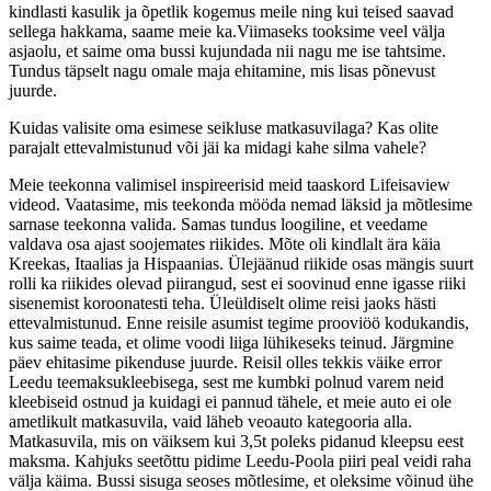
kindlasti kasulik ja õpetlik kogemus meile ning kui teised saavad
sellega hakkama, saame meie ka.Viimaseks tooksime veel välja
asjaolu, et saime oma bussi kujundada nii nagu me ise tahtsime.
Tundus täpselt nagu omale maja ehitamine, mis lisas põnevust
juurde.
Kuidas valisite oma esimese seikluse matkasuvilaga? Kas olite
parajalt ettevalmistunud või jäi ka midagi kahe silma vahele?
Meie teekonna valimisel inspireerisid meid taaskord Lifeisaview
videod. Vaatasime, mis teekonda mööda nemad läksid ja mõtlesime
sarnase teekonna valida. Samas tundus loogiline, et veedame
valdava osa ajast soojemates riikides. Mõte oli kindlalt ära käia
Kreekas, Itaalias ja Hispaanias. Ülejäänud riikide osas mängis suurt
rolli ka riikides olevad piirangud, sest ei soovinud enne igasse riiki
sisenemist koroonatesti teha. Üleüldiselt olime reisi jaoks hästi
ettevalmistunud. Enne reisile asumist tegime prooviöö kodukandis,
kus saime teada, et olime voodi liiga lühikeseks teinud. Järgmine
päev ehitasime pikenduse juurde. Reisil olles tekkis väike error
Leedu teemaksukleebisega, sest me kumbki polnud varem neid
kleebiseid ostnud ja kuidagi ei pannud tähele, et meie auto ei ole
ametlikult matkasuvila, vaid läheb veoauto kategooria alla.
Matkasuvila, mis on väiksem kui 3,5t poleks pidanud kleepsu eest
maksma. Kahjuks seetõttu pidime Leedu-Poola piiri peal veidi raha
välja käima. Bussi sisuga seoses mõtlesime, et oleksime võinud ühe