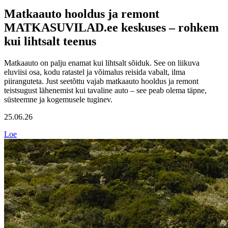
Matkaauto hooldus ja remont
MATKASUVILAD.ee keskuses – rohkem
kui lihtsalt teenus
Matkaauto on palju enamat kui lihtsalt sõiduk. See on liikuva
eluviisi osa, kodu ratastel ja võimalus reisida vabalt, ilma
piiranguteta. Just seetõttu vajab matkaauto hooldus ja remont
teistsugust lähenemist kui tavaline auto – see peab olema täpne,
süsteemne ja kogemusele tuginev.
25.06.26
Loe