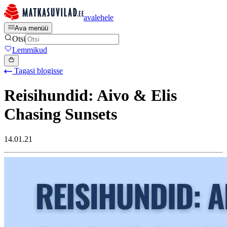
avalehele
Ava menüü
Otsi
Lemmikud
Tagasi blogisse
Reisihundid: Aivo & Elis
Chasing Sunsets
14.01.21