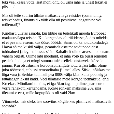
teki veel kaasa võtta, sest mõni õhtu oli üsna jahe ja ühest tekist ei
piisanud.
Mis oli teile suurim üllatus matkasuvilaga reisides (community,
reisivabadus, finantsid - võib olla nii positiivne, negatiivne või
mõlemat!)?
Kindlasti üllatas asjaolu, kui lihtne on tegelikult mööda Euroopat
matkasuvilaga reisida. Kui kergendav oli riikidesse jõudes mõelda,
et ei pea muretsema kus öösel ööbida. Sama oli ka toidukordadega.
Harva sõime kuskil väljas, peamiselt ostsime toidupoodidest
toiduained ja tegime bussis süüa. Rahaliselt olime arvestanud enam-
vähem õigesti. Olime läbi mõelnud, et raha võib ka bussi remondi
peale kuluda ja et mingi summa tuleb selleks otstarveks kõrvale
panna. Kui otsustasime koroonapiirangute tõttu tagasi tulla, olime
juba rõõmsad, et bussi remondiraha jäi meil alles. Siiski, hõiskasime
liiga vara ja Serbias tuli meil pea 800€ välja käia, kuna pooltelg ja
rattalaager läksid katki. Veel üllatasid meid kõrged teemaksud, eriti
Kreekas. Mõnikord tundus, et iga 5km tagant pidime paari euro
võrra rahakotti kergendama. Kõige rohkem maksime 20€ silla
ületamise eest, mille kogupikkus oli vaid 2km.
Viimaseks, mis oleks teie soovitus kõigile kes plaanivad matkasuvila
soetada?