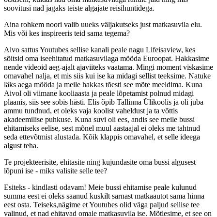
soovitusi nad jagaks teiste algajate reisihuntidega.
Aina rohkem noori valib uueks väljakutseks just matkasuvila elu.
Mis või kes inspireeris teid sama tegema?
Aivo sattus Youtubes sellise kanali peale nagu Lifeisaview, kes
sõitsid oma iseehitatud matkasuvilaga mööda Euroopat. Hakkasime
nende videoid aeg-ajalt ajaviiteks vaatama. Mingi moment viskasime
omavahel nalja, et mis siis kui ise ka midagi sellist teeksime. Natuke
läks aega mööda ja meile hakkas tõesti see mõte meeldima. Kuna
Aivol oli viimane kooliaasta ja peale lõpetamist polnud midagi
plaanis, siis see sobis hästi. Elis õpib Tallinna Ülikoolis ja oli juba
ammu tundnud, et oleks vaja koolist vaheldust ja ta võttis
akadeemilise puhkuse. Kuna suvi oli ees, andis see meile bussi
ehitamiseks eelise, sest mõnel muul aastaajal ei oleks me tahtnud
seda ettevõtmist alustada. Kõik klappis omavahel, et selle ideega
algust teha.
Te projekteerisite, ehitasite ning kujundasite oma bussi algusest
lõpuni ise - miks valisite selle tee?
Esiteks - kindlasti odavam! Meie bussi ehitamise peale kulunud
summa eest ei oleks saanud kuskilt sarnast matkaautot sama hinna
eest osta. Teiseks,nägime et Youtubes olid väga paljud sellise tee
valinud, et nad ehitavad omale matkasuvila ise. Mõtlesime, et see on