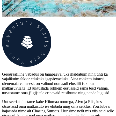
Geograafiline vabadus on tänapäeval üks ihaldatuim ning tihti ka
vajalikuim faktor edukaks igapäevaeluks. Aina rohkem inimesi,
olenemata vanusest, on valinud nomaadi elustiili isikliku
matkasuvilaga. Et julgustada rohkem eestlaseid sama teed valima,
tutvustame oma jälgijatele erinevaid reisihunte ning nende lugusid.
Uut seeriat alustame kahe Hiiumaa noorega, Aivo ja Elis, kes
otsustasid oma matkaauto ise ehitada ning oma seiklusi YouTube’s
kajastada nime alt Chasing Sunsets. Uurisime neilt mis viis neid selle
otsuseni, kuidas nad oma matkasuvilaga rahule jäid ning mis