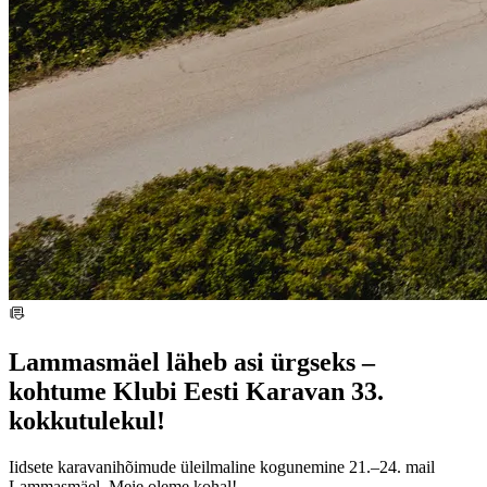
Lammasmäel läheb asi ürgseks –
kohtume Klubi Eesti Karavan 33.
kokkutulekul!
Iidsete karavanihõimude üleilmaline kogunemine 21.–24. mail
Lammasmäel. Meie oleme kohal!