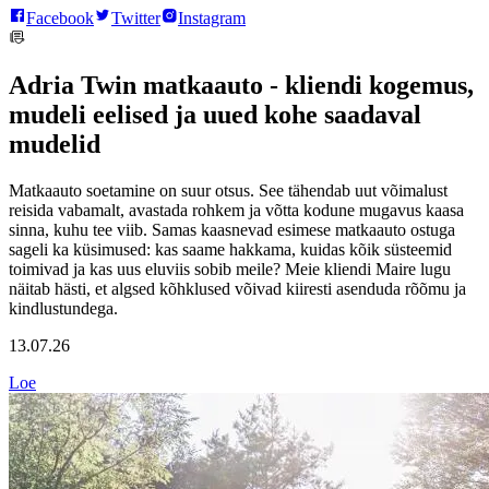
Facebook
Twitter
Instagram
Adria Twin matkaauto - kliendi kogemus,
mudeli eelised ja uued kohe saadaval
mudelid
Matkaauto soetamine on suur otsus. See tähendab uut võimalust
reisida vabamalt, avastada rohkem ja võtta kodune mugavus kaasa
sinna, kuhu tee viib. Samas kaasnevad esimese matkaauto ostuga
sageli ka küsimused: kas saame hakkama, kuidas kõik süsteemid
toimivad ja kas uus eluviis sobib meile? Meie kliendi Maire lugu
näitab hästi, et algsed kõhklused võivad kiiresti asenduda rõõmu ja
kindlustundega.
13.07.26
Loe