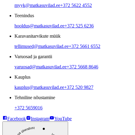
myyk@matkasuvilad.ee
+372 5622 4552
Teenindus
hooldus@matkasuvilad.ee
+372 525 6236
Karavanitarvikute müük
tellimused@matkasuvilad.ee
+372 5661 6552
Varuosad ja garantii
varuosad@matkasuvilad.ee
+372 5668 8646
Kauplus
kauplus@matkasuvilad.ee
+372 520 9827
Tehniline nõustamine
+372 5659016
Facebook
Instagram
YouTube