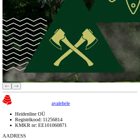
avalehele
Heidenline OÜ
Registrikood: 11256814
KMKR nr: EE101060871
AADRESS