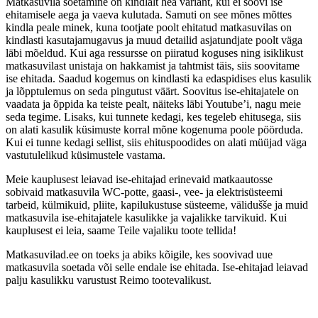
Matkasuvila soetamine on kindlalt hea variant, kui ei soovi ise
ehitamisele aega ja vaeva kulutada. Samuti on see mõnes mõttes
kindla peale minek, kuna tootjate poolt ehitatud matkasuvilas on
kindlasti kasutajamugavus ja muud detailid asjatundjate poolt väga
läbi mõeldud. Kui aga ressursse on piiratud koguses ning isiklikust
matkasuvilast unistaja on hakkamist ja tahtmist täis, siis soovitame
ise ehitada. Saadud kogemus on kindlasti ka edaspidises elus kasulik
ja lõpptulemus on seda pingutust väärt. Soovitus ise-ehitajatele on
vaadata ja õppida ka teiste pealt, näiteks läbi Youtube’i, nagu meie
seda tegime. Lisaks, kui tunnete kedagi, kes tegeleb ehitusega, siis
on alati kasulik küsimuste korral mõne kogenuma poole pöörduda.
Kui ei tunne kedagi sellist, siis ehituspoodides on alati müüjad väga
vastutulelikud küsimustele vastama.
Meie kauplusest leiavad ise-ehitajad erinevaid matkaautosse
sobivaid matkasuvila WC-potte, gaasi-, vee- ja elektrisüsteemi
tarbeid, külmikuid, pliite, kapilukustuse süsteeme, välidušše ja muid
matkasuvila ise-ehitajatele kasulikke ja vajalikke tarvikuid. Kui
kauplusest ei leia, saame Teile vajaliku toote tellida!
Matkasuvilad.ee on toeks ja abiks kõigile, kes soovivad uue
matkasuvila soetada või selle endale ise ehitada. Ise-ehitajad leiavad
palju kasulikku varustust Reimo tootevalikust.