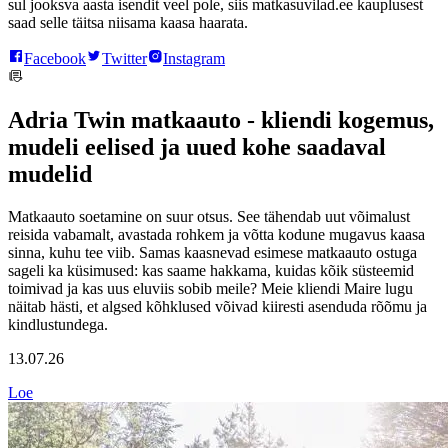
sul jooksva aasta isendit veel pole, siis matkasuvilad.ee kauplusest
saad selle täitsa niisama kaasa haarata.
Facebook
Twitter
Instagram
Adria Twin matkaauto - kliendi kogemus,
mudeli eelised ja uued kohe saadaval
mudelid
Matkaauto soetamine on suur otsus. See tähendab uut võimalust
reisida vabamalt, avastada rohkem ja võtta kodune mugavus kaasa
sinna, kuhu tee viib. Samas kaasnevad esimese matkaauto ostuga
sageli ka küsimused: kas saame hakkama, kuidas kõik süsteemid
toimivad ja kas uus eluviis sobib meile? Meie kliendi Maire lugu
näitab hästi, et algsed kõhklused võivad kiiresti asenduda rõõmu ja
kindlustundega.
13.07.26
Loe