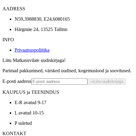
AADRESS
N59,3988830, E24,6080165
Härgmäe 24, 13525 Tallinn
INFO
Privaatsuspoliitika
Liitu Matkasuvilate uudiskirjaga!
Parimad pakkumised, värsked uudised, kogemuslood ja soovitused.
E-posti aadress
Liitu uudiskirjaga
KAUPLUS ja TEENINDUS
E-R avatud 9-17
L avatud 10-15
P suletud
KONTAKT