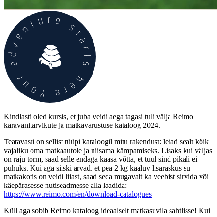
Kindlasti oled kursis, et juba veidi aega tagasi tuli välja Reimo
karavanitarvikute ja matkavarustuse kataloog 2024.
Teatavasti on sellist tüüpi kataloogil mitu rakendust: leiad sealt kõik
vajaliku oma matkaautole ja niisama kämpamiseks. Lisaks kui väljas
on raju torm, saad selle endaga kaasa võtta, et tuul sind pikali ei
puhuks. Kui aga siiski arvad, et pea 2 kg kaaluv lisaraskus su
matkakotis on veidi liiast, saad seda mugavalt ka veebist sirvida või
käepärasesse nutiseadmesse alla laadida:
https://www.reimo.com/en/download-catalogues
Küll aga sobib Reimo kataloog ideaalselt matkasuvila sahtlisse! Kui