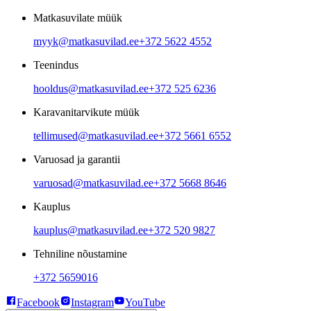
Matkasuvilate müük
myyk@matkasuvilad.ee
+372 5622 4552
Teenindus
hooldus@matkasuvilad.ee
+372 525 6236
Karavanitarvikute müük
tellimused@matkasuvilad.ee
+372 5661 6552
Varuosad ja garantii
varuosad@matkasuvilad.ee
+372 5668 8646
Kauplus
kauplus@matkasuvilad.ee
+372 520 9827
Tehniline nõustamine
+372 5659016
Facebook
Instagram
YouTube