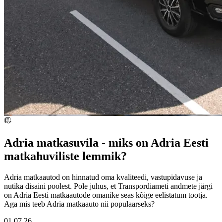
Adria matkasuvila - miks on Adria Eesti
matkahuviliste lemmik?
Adria matkaautod on hinnatud oma kvaliteedi, vastupidavuse ja
nutika disaini poolest. Pole juhus, et Transpordiameti andmete järgi
on Adria Eesti matkaautode omanike seas kõige eelistatum tootja.
Aga mis teeb Adria matkaauto nii populaarseks?
01.07.26