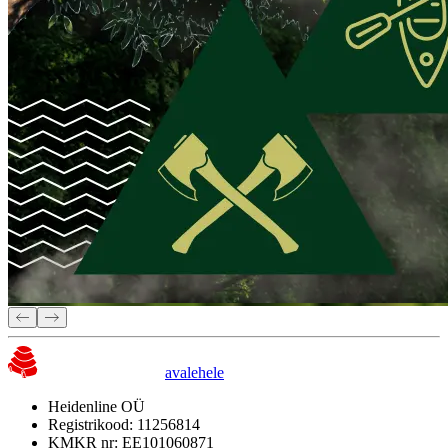
avalehele
Heidenline OÜ
Registrikood: 11256814
KMKR nr: EE101060871