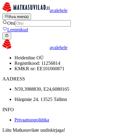
avalehele
Ava menüü
Otsi
Lemmikud
avalehele
Heidenline OÜ
Registrikood: 11256814
KMKR nr: EE101060871
AADRESS
N59,3988830, E24,6080165
Härgmäe 24, 13525 Tallinn
INFO
Privaatsuspoliitika
Liitu Matkasuvilate uudiskirjaga!