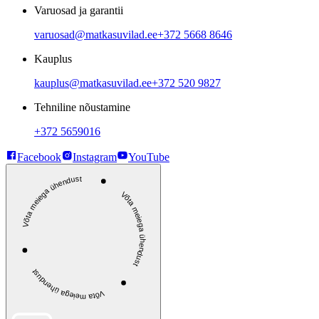
Varuosad ja garantii
varuosad@matkasuvilad.ee
+372 5668 8646
Kauplus
kauplus@matkasuvilad.ee
+372 520 9827
Tehniline nõustamine
+372 5659016
Facebook
Instagram
YouTube
Võta meiega ühendust
Võta meiega ühendust
Võta meiega ühendust