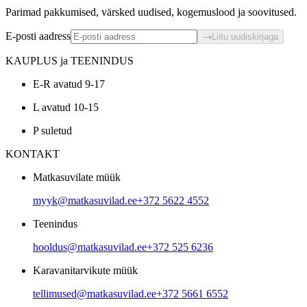
Parimad pakkumised, värsked uudised, kogemuslood ja soovitused.
E-posti aadress
Liitu uudiskirjaga
KAUPLUS ja TEENINDUS
E-R avatud 9-17
L avatud 10-15
P suletud
KONTAKT
Matkasuvilate müük
myyk@matkasuvilad.ee
+372 5622 4552
Teenindus
hooldus@matkasuvilad.ee
+372 525 6236
Karavanitarvikute müük
tellimused@matkasuvilad.ee
+372 5661 6552