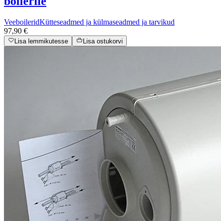
bolierile
Veeboilerid
Kütteseadmed ja külmaseadmed ja tarvikud
97,90 €
Lisa lemmikutesse
Lisa ostukorvi