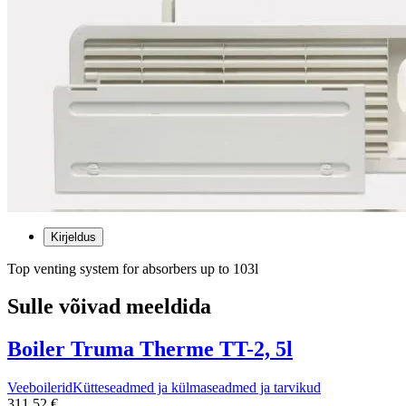
Kirjeldus
Top venting system for absorbers up to 103l
Sulle võivad meeldida
Boiler Truma Therme TT-2, 5l
Veeboilerid
Kütteseadmed ja külmaseadmed ja tarvikud
311,52 €