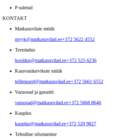
P suletud
KONTAKT
Matkasuvilate müük
myyk@matkasuvilad.ee
+372 5622 4552
Teenindus
hooldus@matkasuvilad.ee
+372 525 6236
Karavanitarvikute müük
tellimused@matkasuvilad.ee
+372 5661 6552
Varuosad ja garantii
varuosad@matkasuvilad.ee
+372 5668 8646
Kauplus
kauplus@matkasuvilad.ee
+372 520 9827
Tehniline nõustamine