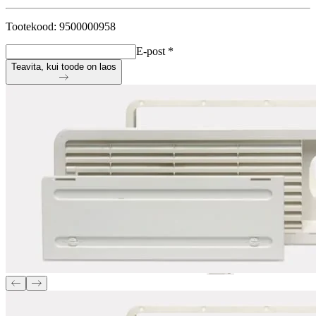
Tootekood: 9500000958
E-post
*
Teavita, kui toode on laos