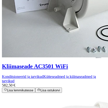
Kliimaseade AC3501 WiFi
Konditsioneerid ja tarvikud
Kütteseadmed ja külmaseadmed ja
tarvikud
582,50 €
Lisa lemmikutesse
Lisa ostukorvi