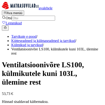
avalehele
Ava menüü
Otsi
Lemmikud
Tarvikute e-pood
/
Kütteseadmed ja külmaseadmed ja tarvikud
/
Külmikud ja tarvikud
/
Ventilatsioonivõre LS100, külmikutele kuni 103L, ülemine
rest
Ventilatsioonivõre LS100,
külmikutele kuni 103L,
ülemine rest
53,73 €
Hinnad sisaldavad käibemaksu.