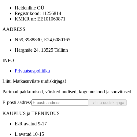
Heidenline OÜ
Registrikood: 11256814
KMKR nr: EE101060871
AADRESS
N59,3988830, E24,6080165
Härgmäe 24, 13525 Tallinn
INFO
Privaatsuspoliitika
Liitu Matkasuvilate uudiskirjaga!
Parimad pakkumised, värsked uudised, kogemuslood ja soovitused.
E-posti aadress
Liitu uudiskirjaga
KAUPLUS ja TEENINDUS
E-R avatud 9-17
L avatud 10-15