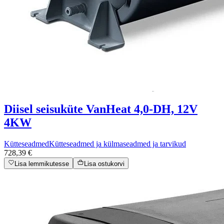
Diisel seisuküte VanHeat 4,0-DH, 12V
4KW
Kütteseadmed
Kütteseadmed ja külmaseadmed ja tarvikud
728,39 €
Lisa lemmikutesse
Lisa ostukorvi