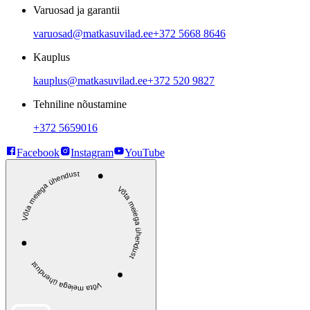
Varuosad ja garantii
varuosad@matkasuvilad.ee
+372 5668 8646
Kauplus
kauplus@matkasuvilad.ee
+372 520 9827
Tehniline nõustamine
+372 5659016
Facebook
Instagram
YouTube
Võta meiega ühendust
Võta meiega ühendust
Võta meiega ühendust