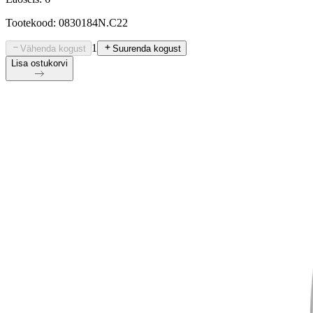
Tootekood: 0830184N.C22
1
Vähenda kogust
Suurenda kogust
Lisa ostukorvi