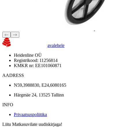
avalehele
Heidenline OÜ
Registrikood: 11256814
KMKR nr: EE101060871
AADRESS
N59,3988830, E24,6080165
Härgmäe 24, 13525 Tallinn
INFO
Privaatsuspoliitika
Liitu Matkasuvilate uudiskirjaga!