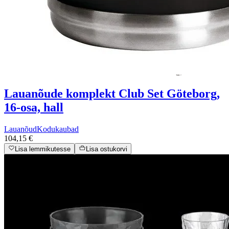
Lauanõude komplekt Club Set Göteborg,
16-osa, hall
Lauanõud
Kodukaubad
104,15 €
Lisa lemmikutesse
Lisa ostukorvi