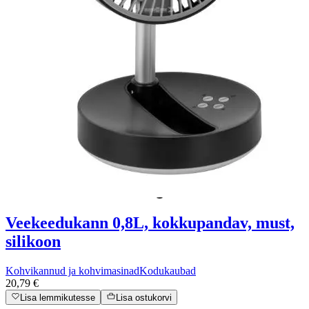
Veekeedukann 0,8L, kokkupandav, must,
silikoon
Kohvikannud ja kohvimasinad
Kodukaubad
20,79 €
Lisa lemmikutesse
Lisa ostukorvi