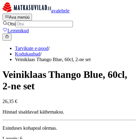
avalehele
Ava menüü
Otsi
Lemmikud
Tarvikute e-pood
/
Kodukaubad
/
Veiniklaas Thango Blue, 60cl, 2-ne set
Veiniklaas Thango Blue, 60cl,
2-ne set
26,35 €
Hinnad sisaldavad käibemaksu.
Esinduses kohapeal olemas.
Laoseis: 6