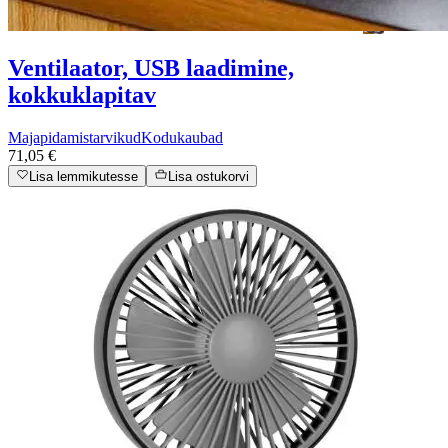
Ventilaator, USB laadimine,
kokkuklapitav
Majapidamistarvikud
Kodukaubad
71,05 €
Lisa lemmikutesse
Lisa ostukorvi