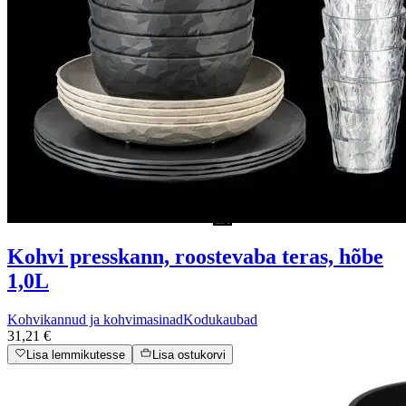
Kohvi presskann, roostevaba teras, hõbe
1,0L
Kohvikannud ja kohvimasinad
Kodukaubad
31,21 €
Lisa lemmikutesse
Lisa ostukorvi