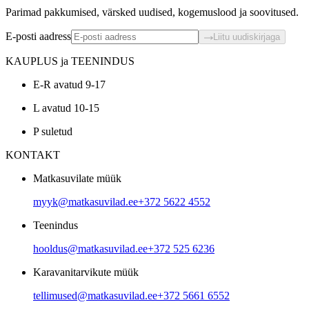
Parimad pakkumised, värsked uudised, kogemuslood ja soovitused.
E-posti aadress
Liitu uudiskirjaga
KAUPLUS ja TEENINDUS
E-R avatud 9-17
L avatud 10-15
P suletud
KONTAKT
Matkasuvilate müük
myyk@matkasuvilad.ee
+372 5622 4552
Teenindus
hooldus@matkasuvilad.ee
+372 525 6236
Karavanitarvikute müük
tellimused@matkasuvilad.ee
+372 5661 6552