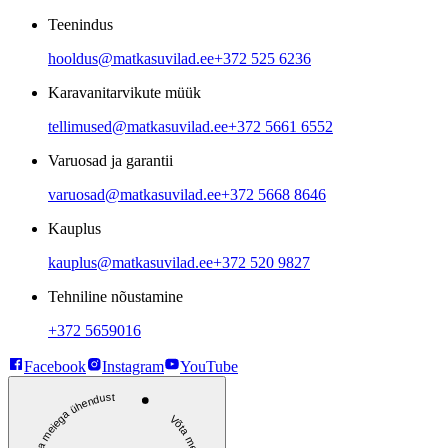
Teenindus
hooldus@matkasuvilad.ee
+372 525 6236
Karavanitarvikute müük
tellimused@matkasuvilad.ee
+372 5661 6552
Varuosad ja garantii
varuosad@matkasuvilad.ee
+372 5668 8646
Kauplus
kauplus@matkasuvilad.ee
+372 520 9827
Tehniline nõustamine
+372 5659016
Facebook
Instagram
YouTube
Võta meiega ühendust