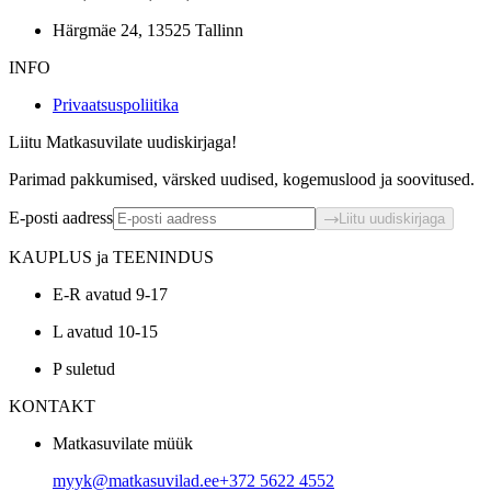
Härgmäe 24, 13525 Tallinn
INFO
Privaatsuspoliitika
Liitu Matkasuvilate uudiskirjaga!
Parimad pakkumised, värsked uudised, kogemuslood ja soovitused.
E-posti aadress
Liitu uudiskirjaga
KAUPLUS ja TEENINDUS
E-R avatud 9-17
L avatud 10-15
P suletud
KONTAKT
Matkasuvilate müük
myyk@matkasuvilad.ee
+372 5622 4552