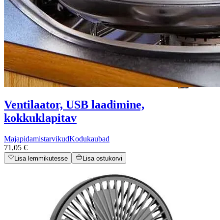
Ventilaator, USB laadimine,
kokkuklapitav
Majapidamistarvikud
Kodukaubad
71,05 €
Lisa lemmikutesse
Lisa ostukorvi