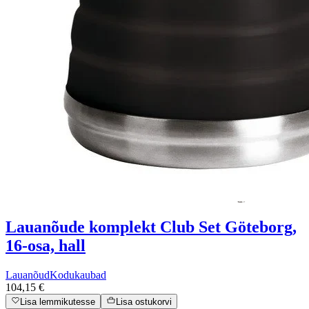
Lauanõude komplekt Club Set Göteborg,
16-osa, hall
Lauanõud
Kodukaubad
104,15 €
Lisa lemmikutesse
Lisa ostukorvi