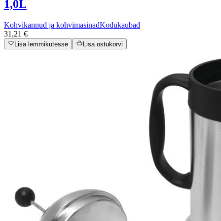
1,0L
Kohvikannud ja kohvimasinad
Kodukaubad
31,21 €
Lisa lemmikutesse
Lisa ostukorvi