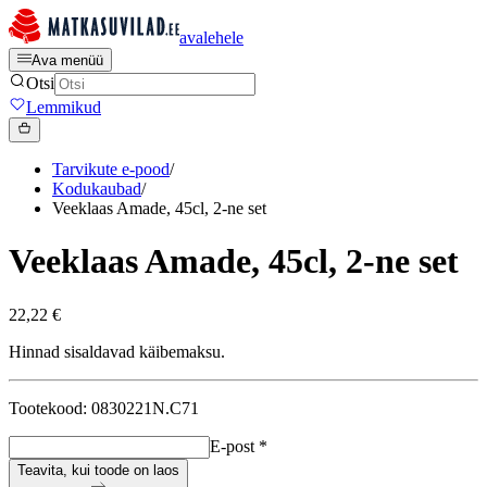
avalehele
Ava menüü
Otsi
Lemmikud
Tarvikute e-pood
/
Kodukaubad
/
Veeklaas Amade, 45cl, 2-ne set
Veeklaas Amade, 45cl, 2-ne set
22,22 €
Hinnad sisaldavad käibemaksu.
Tootekood: 0830221N.C71
E-post
*
Teavita, kui toode on laos