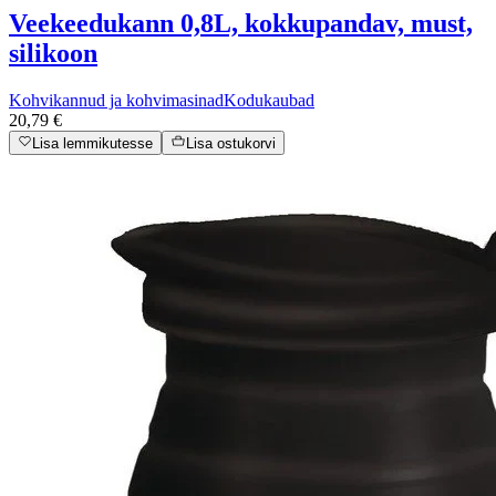
Veekeedukann 0,8L, kokkupandav, must,
silikoon
Kohvikannud ja kohvimasinad
Kodukaubad
20,79 €
Lisa lemmikutesse
Lisa ostukorvi