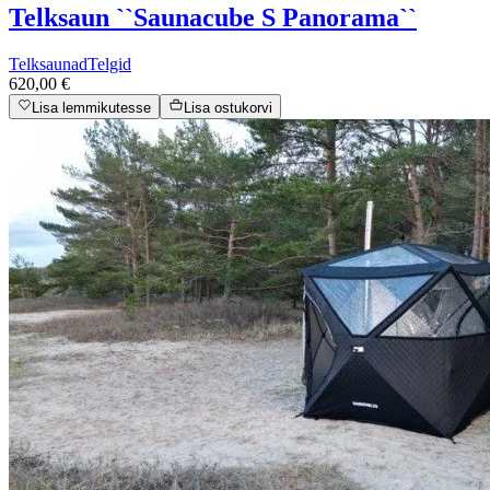
Telksaun ``Saunacube S Panorama``
Telksaunad
Telgid
620,00 €
Lisa lemmikutesse
Lisa ostukorvi