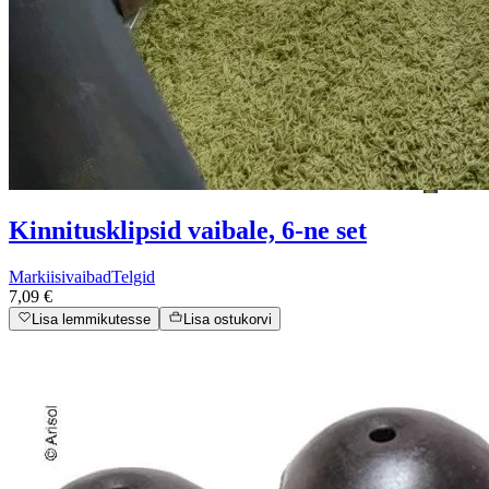
Kinnitusklipsid vaibale, 6-ne set
Markiisivaibad
Telgid
7,09 €
Lisa lemmikutesse
Lisa ostukorvi