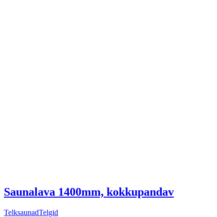
Saunalava 1400mm, kokkupandav
Telksaunad
Telgid