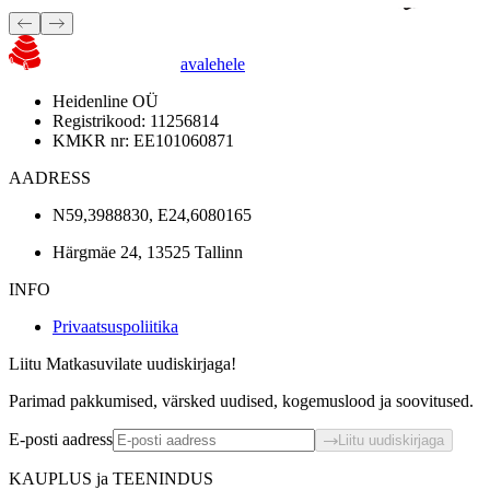
avalehele
Heidenline OÜ
Registrikood: 11256814
KMKR nr: EE101060871
AADRESS
N59,3988830, E24,6080165
Härgmäe 24, 13525 Tallinn
INFO
Privaatsuspoliitika
Liitu Matkasuvilate uudiskirjaga!
Parimad pakkumised, värsked uudised, kogemuslood ja soovitused.
E-posti aadress
Liitu uudiskirjaga
KAUPLUS ja TEENINDUS