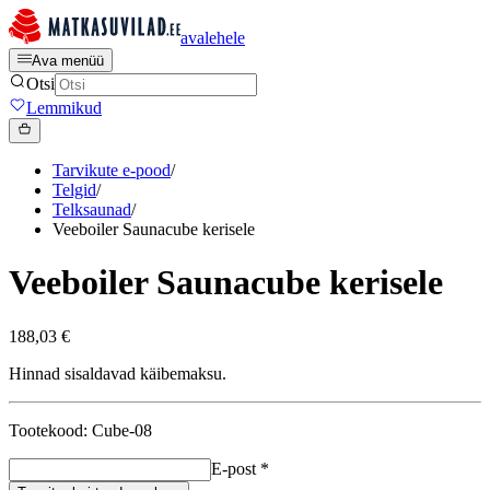
avalehele
Ava menüü
Otsi
Lemmikud
Tarvikute e-pood
/
Telgid
/
Telksaunad
/
Veeboiler Saunacube kerisele
Veeboiler Saunacube kerisele
188,03 €
Hinnad sisaldavad käibemaksu.
Tootekood: Cube-08
E-post
*