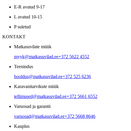
E-R avatud 9-17
L avatud 10-15
P suletud
KONTAKT
Matkasuvilate müük
myyk@matkasuvilad.ee
+372 5622 4552
Teenindus
hooldus@matkasuvilad.ee
+372 525 6236
Karavanitarvikute müük
tellimused@matkasuvilad.ee
+372 5661 6552
Varuosad ja garantii
varuosad@matkasuvilad.ee
+372 5668 8646
Kauplus