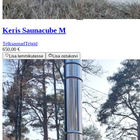
Keris Saunacube M
Telksaunad
Telgid
650,00 €
Lisa lemmikutesse
Lisa ostukorvi