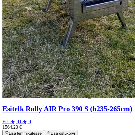
Esitelk Rally AIR Pro 390 S (h235-265cm)
Esitelgid
Telgid
1564,23 €
Lisa lemmikutesse
Lisa ostukorvi