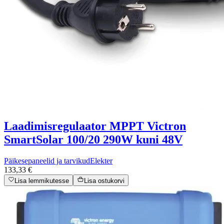
Laadimisregulaator MPPT Victron
SmartSolar 100/20 290W kuni 48V
Päikesepaneelid ja tarvikud
Elekter
133,33 €
Lisa lemmikutesse
Lisa ostukorvi