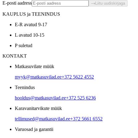
E-posti aadress
Liitu uudiskirjaga
KAUPLUS ja TEENINDUS
E-R avatud 9-17
L avatud 10-15
P suletud
KONTAKT
Matkasuvilate müük
myyk@matkasuvilad.ee
+372 5622 4552
Teenindus
hooldus@matkasuvilad.ee
+372 525 6236
Karavanitarvikute müük
tellimused@matkasuvilad.ee
+372 5661 6552
Varuosad ja garantii