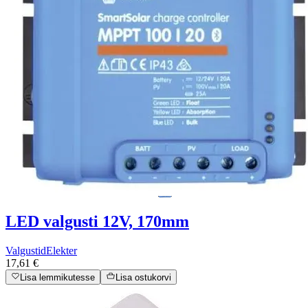
LED valgusti 12V, 170mm
Valgustid
Elekter
17,61 €
Lisa lemmikutesse
Lisa ostukorvi