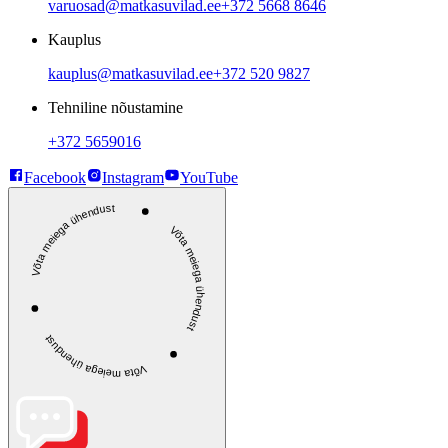
varuosad@matkasuvilad.ee
+372 5668 8646
Kauplus
kauplus@matkasuvilad.ee
+372 520 9827
Tehniline nõustamine
+372 5659016
Facebook
Instagram
YouTube
Võta meiega ühendust
Võta meiega ühendust
Võta meiega ühendust