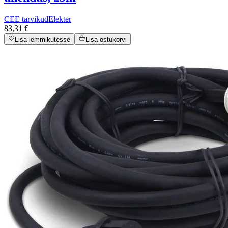
CEE tarvikud
Elekter
83,31 €
Lisa lemmikutesse
Lisa ostukorvi