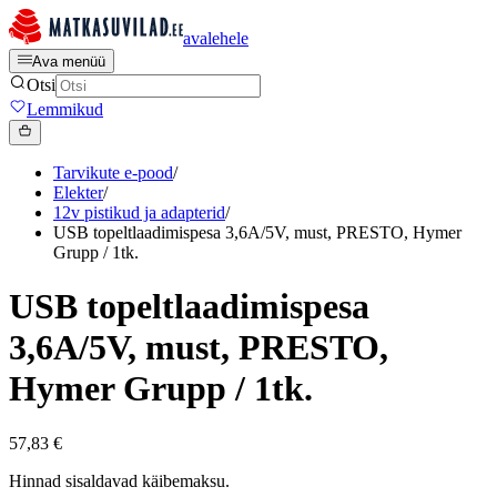
avalehele
Ava menüü
Otsi
Lemmikud
Tarvikute e-pood
/
Elekter
/
12v pistikud ja adapterid
/
USB topeltlaadimispesa 3,6A/5V, must, PRESTO, Hymer
Grupp / 1tk.
USB topeltlaadimispesa
3,6A/5V, must, PRESTO,
Hymer Grupp / 1tk.
57,83 €
Hinnad sisaldavad käibemaksu.