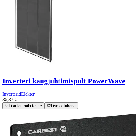
Inverteri kaugjuhtimispult PowerWave
Inverterid
Elekter
36,37 €
Lisa lemmikutesse
Lisa ostukorvi