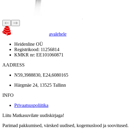
avalehele
Heidenline OÜ
Registrikood: 11256814
KMKR nr: EE101060871
AADRESS
N59,3988830, E24,6080165
Härgmäe 24, 13525 Tallinn
INFO
Privaatsuspoliitika
Liitu Matkasuvilate uudiskirjaga!
Parimad pakkumised, värsked uudised, kogemuslood ja soovitused.