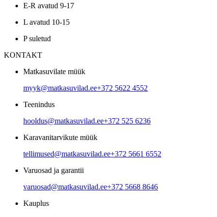
E-R avatud 9-17
L avatud 10-15
P suletud
KONTAKT
Matkasuvilate müük
myyk@matkasuvilad.ee
+372 5622 4552
Teenindus
hooldus@matkasuvilad.ee
+372 525 6236
Karavanitarvikute müük
tellimused@matkasuvilad.ee
+372 5661 6552
Varuosad ja garantii
varuosad@matkasuvilad.ee
+372 5668 8646
Kauplus