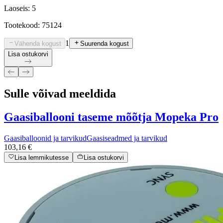
Laoseis: 5
Tootekood: 75124
1
Vähenda kogust
Suurenda kogust
Lisa ostukorvi
Sulle võivad meeldida
Gaasiballooni taseme mõõtja Mopeka Pro
Gaasiballoonid ja tarvikud
Gaasiseadmed ja tarvikud
103,16 €
Lisa lemmikutesse
Lisa ostukorvi