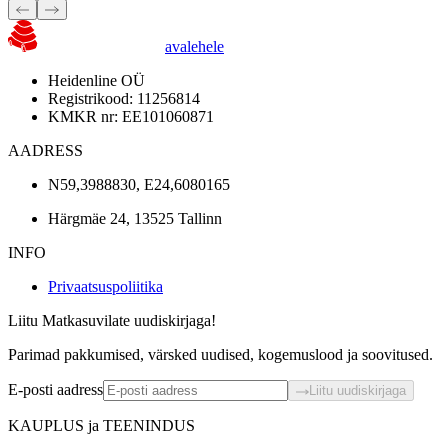
avalehele
Heidenline OÜ
Registrikood: 11256814
KMKR nr: EE101060871
AADRESS
N59,3988830, E24,6080165
Härgmäe 24, 13525 Tallinn
INFO
Privaatsuspoliitika
Liitu Matkasuvilate uudiskirjaga!
Parimad pakkumised, värsked uudised, kogemuslood ja soovitused.
E-posti aadress
Liitu uudiskirjaga
KAUPLUS ja TEENINDUS