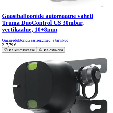
Gaasiballoonide automaatne vaheti
Truma DuoControl CS 30mbar,
vertikaalne, 10+8mm
Gaasireduktorid
Gaasiseadmed ja tarvikud
217,79 €
Lisa lemmikutesse
Lisa ostukorvi