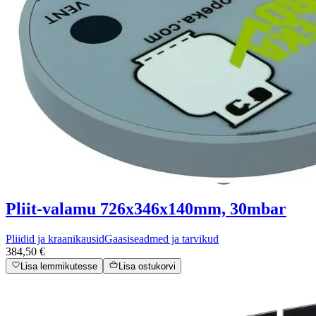
Pliit-valamu 726x346x140mm, 30mbar
Pliidid ja kraanikausid
Gaasiseadmed ja tarvikud
384,50 €
Lisa lemmikutesse
Lisa ostukorvi