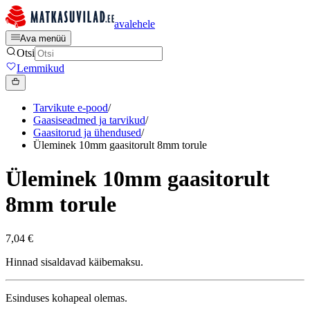
avalehele
Ava menüü
Otsi
Lemmikud
Tarvikute e-pood
/
Gaasiseadmed ja tarvikud
/
Gaasitorud ja ühendused
/
Üleminek 10mm gaasitorult 8mm torule
Üleminek 10mm gaasitorult
8mm torule
7,04 €
Hinnad sisaldavad käibemaksu.
Esinduses kohapeal olemas.