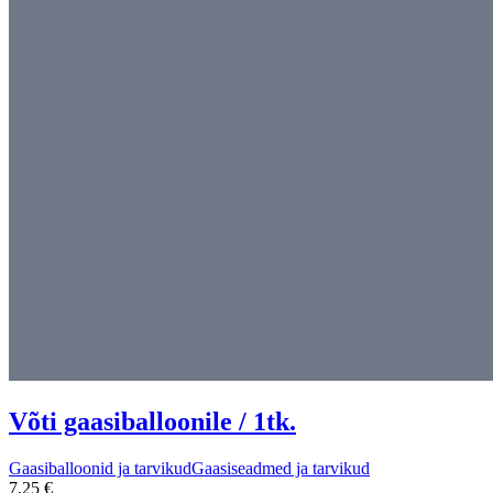
Võti gaasiballoonile / 1tk.
Gaasiballoonid ja tarvikud
Gaasiseadmed ja tarvikud
7,25 €