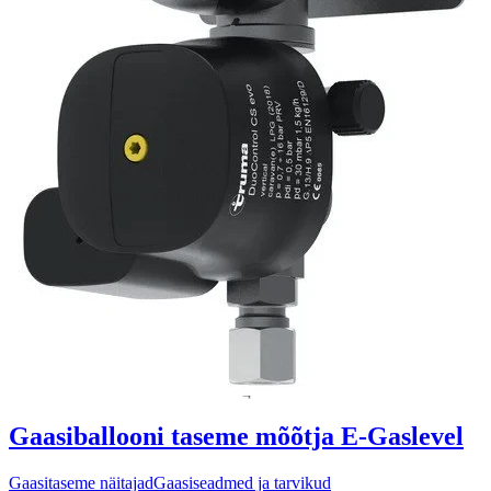
Gaasiballooni taseme mõõtja E-Gaslevel
Gaasitaseme näitajad
Gaasiseadmed ja tarvikud