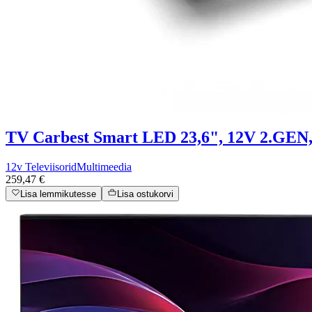
TV Carbest Smart LED 23,6", 12V 2.GEN,
12v Televiisorid
Multimeedia
259,47 €
Lisa lemmikutesse
Lisa ostukorvi