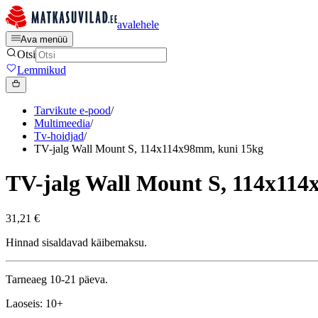
avalehele
Ava menüü
Otsi
Lemmikud
Tarvikute e-pood
/
Multimeedia
/
Tv-hoidjad
/
TV-jalg Wall Mount S, 114x114x98mm, kuni 15kg
TV-jalg Wall Mount S, 114x114
31,21 €
Hinnad sisaldavad käibemaksu.
Tarneaeg 10-21 päeva.
Laoseis: 10+