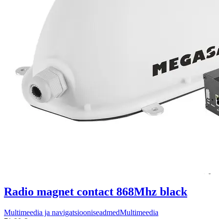
Radio magnet contact 868Mhz black
Multimeedia ja navigatsiooniseadmed
Multimeedia