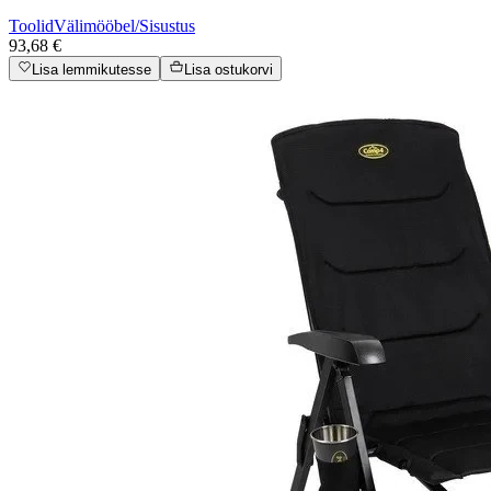
Toolid
Välimööbel/Sisustus
93,68 €
Lisa lemmikutesse
Lisa ostukorvi