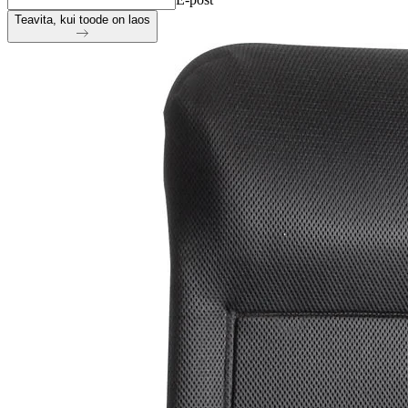
Teavita, kui toode on laos