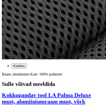
Kirjeldus
Raam: alumiinium Kate: 100% polüester
Sulle võivad meeldida
Kokkupandav tool LA Palma Deluxe
must, alumiiniumraam must, võrk