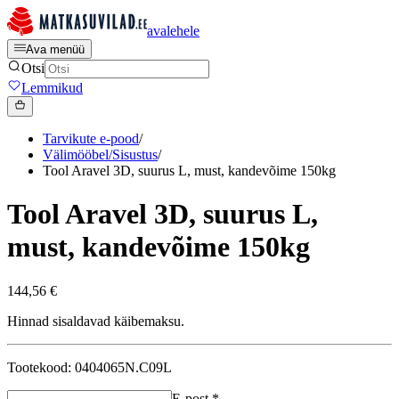
avalehele
Ava menüü
Otsi
Lemmikud
Tarvikute e-pood
/
Välimööbel/Sisustus
/
Tool Aravel 3D, suurus L, must, kandevõime 150kg
Tool Aravel 3D, suurus L,
must, kandevõime 150kg
144,56 €
Hinnad sisaldavad käibemaksu.
Tootekood: 0404065N.C09L
E-post
*