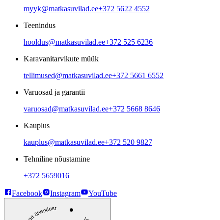
myyk@matkasuvilad.ee
+372 5622 4552
Teenindus
hooldus@matkasuvilad.ee
+372 525 6236
Karavanitarvikute müük
tellimused@matkasuvilad.ee
+372 5661 6552
Varuosad ja garantii
varuosad@matkasuvilad.ee
+372 5668 8646
Kauplus
kauplus@matkasuvilad.ee
+372 520 9827
Tehniline nõustamine
+372 5659016
Facebook
Instagram
YouTube