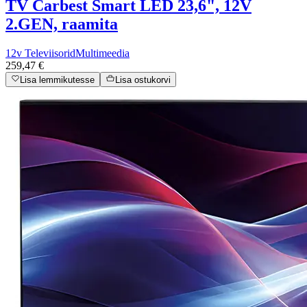
TV Carbest Smart LED 23,6", 12V
2.GEN, raamita
12v Televiisorid
Multimeedia
259,47 €
Lisa lemmikutesse
Lisa ostukorvi