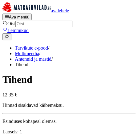
avalehele
Ava menüü
Otsi
Lemmikud
Tarvikute e-pood
/
Multimeedia
/
Antennid ja mastid
/
Tihend
Tihend
12,35 €
Hinnad sisaldavad käibemaksu.
Esinduses kohapeal olemas.
Laoseis: 1