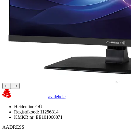
avalehele
Heidenline OÜ
Registrikood: 11256814
KMKR nr: EE101060871
AADRESS