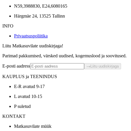
N59,3988830, E24,6080165
Härgmäe 24, 13525 Tallinn
INFO
Privaatsuspoliitika
Liitu Matkasuvilate uudiskirjaga!
Parimad pakkumised, värsked uudised, kogemuslood ja soovitused.
E-posti aadress
Liitu uudiskirjaga
KAUPLUS ja TEENINDUS
E-R avatud 9-17
L avatud 10-15
P suletud
KONTAKT
Matkasuvilate müük