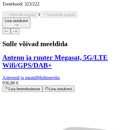
Tootekood: 323/222
1
Vähenda kogust
Suurenda kogust
Lisa ostukorvi
Sulle võivad meeldida
Antenn ja ruuter Megasat, 5G/LTE
Wifi/GPS/DAB+
Antennid ja mastid
Multimeedia
936,80 €
Lisa lemmikutesse
Lisa ostukorvi