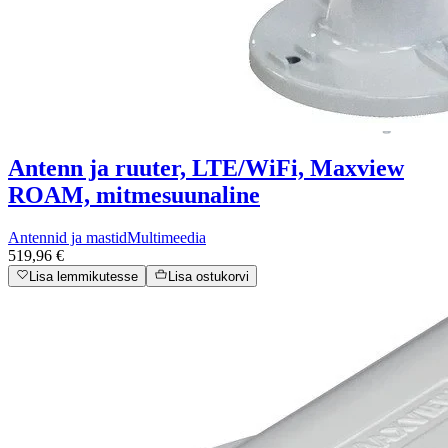
Antenn ja ruuter, LTE/WiFi, Maxview
ROAM, mitmesuunaline
Antennid ja mastid
Multimeedia
519,96 €
Lisa lemmikutesse
Lisa ostukorvi