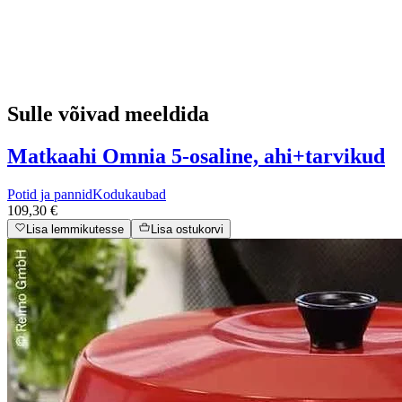
Sulle võivad meeldida
Matkaahi Omnia 5-osaline, ahi+tarvikud
Potid ja pannid
Kodukaubad
109,30 €
Lisa lemmikutesse
Lisa ostukorvi