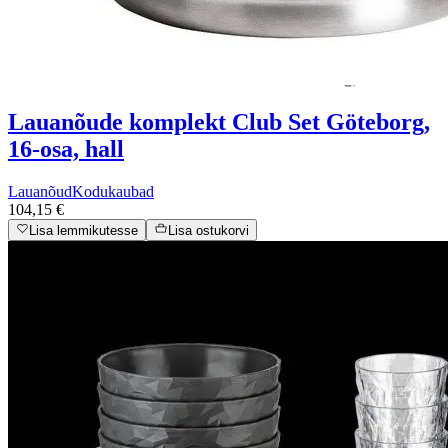
Lauanõude komplekt Club Set Göteborg,
16-osa, hall
Lauanõud
Kodukaubad
104,15 €
Lisa lemmikutesse
Lisa ostukorvi