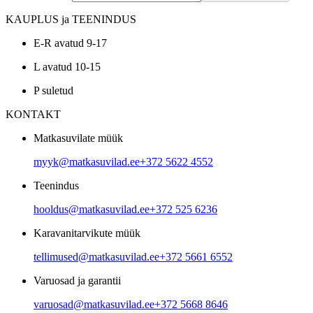
KAUPLUS ja TEENINDUS
E-R avatud 9-17
L avatud 10-15
P suletud
KONTAKT
Matkasuvilate müük
myyk@matkasuvilad.ee
+372 5622 4552
Teenindus
hooldus@matkasuvilad.ee
+372 525 6236
Karavanitarvikute müük
tellimused@matkasuvilad.ee
+372 5661 6552
Varuosad ja garantii
varuosad@matkasuvilad.ee
+372 5668 8646