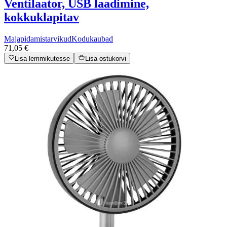
Ventilaator, USB laadimine,
kokkuklapitav
Majapidamistarvikud
Kodukaubad
71,05 €
Lisa lemmikutesse
Lisa ostukorvi