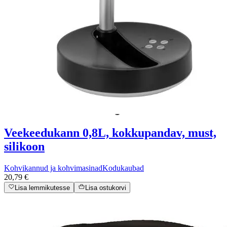
Veekeedukann 0,8L, kokkupandav, must,
silikoon
Kohvikannud ja kohvimasinad
Kodukaubad
20,79 €
Lisa lemmikutesse
Lisa ostukorvi