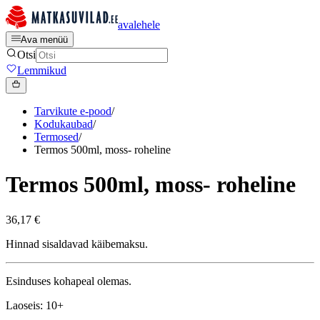
avalehele
Ava menüü
Otsi
Lemmikud
Tarvikute e-pood
/
Kodukaubad
/
Termosed
/
Termos 500ml, moss- roheline
Termos 500ml, moss- roheline
36,17 €
Hinnad sisaldavad käibemaksu.
Esinduses kohapeal olemas.
Laoseis: 10+