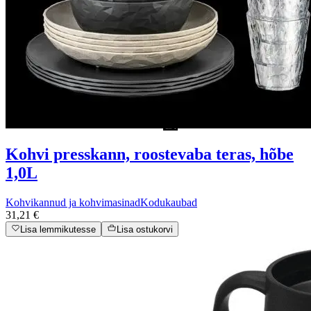
Kohvi presskann, roostevaba teras, hõbe
1,0L
Kohvikannud ja kohvimasinad
Kodukaubad
31,21 €
Lisa lemmikutesse
Lisa ostukorvi