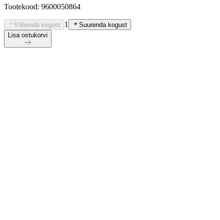
Tootekood: 9600050864
1
Vähenda kogust
Suurenda kogust
Lisa ostukorvi