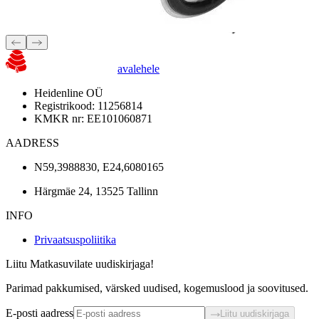
avalehele
Heidenline OÜ
Registrikood: 11256814
KMKR nr: EE101060871
AADRESS
N59,3988830, E24,6080165
Härgmäe 24, 13525 Tallinn
INFO
Privaatsuspoliitika
Liitu Matkasuvilate uudiskirjaga!
Parimad pakkumised, värsked uudised, kogemuslood ja soovitused.
E-posti aadress
Liitu uudiskirjaga