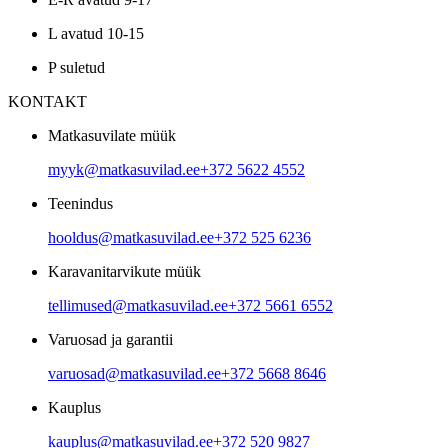
L avatud 10-15
P suletud
KONTAKT
Matkasuvilate müük
myyk@matkasuvilad.ee
+372 5622 4552
Teenindus
hooldus@matkasuvilad.ee
+372 525 6236
Karavanitarvikute müük
tellimused@matkasuvilad.ee
+372 5661 6552
Varuosad ja garantii
varuosad@matkasuvilad.ee
+372 5668 8646
Kauplus
kauplus@matkasuvilad.ee
+372 520 9827