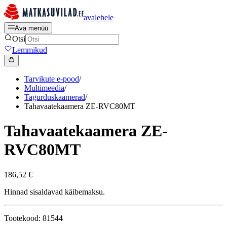
avalehele
Ava menüü
Otsi
Lemmikud
Tarvikute e-pood
/
Multimeedia
/
Tagurduskaamerad
/
Tahavaatekaamera ZE-RVC80MT
Tahavaatekaamera ZE-
RVC80MT
186,52 €
Hinnad sisaldavad käibemaksu.
Tootekood: 81544