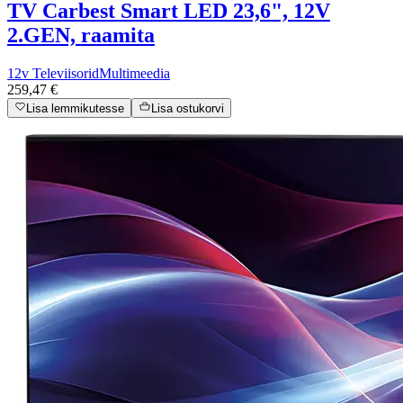
TV Carbest Smart LED 23,6", 12V
2.GEN, raamita
12v Televiisorid
Multimeedia
259,47 €
Lisa lemmikutesse
Lisa ostukorvi