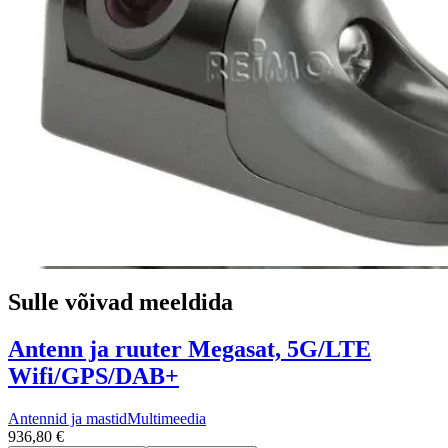
Sulle võivad meeldida
Antenn ja ruuter Megasat, 5G/LTE
Wifi/GPS/DAB+
Antennid ja mastid
Multimeedia
936,80 €