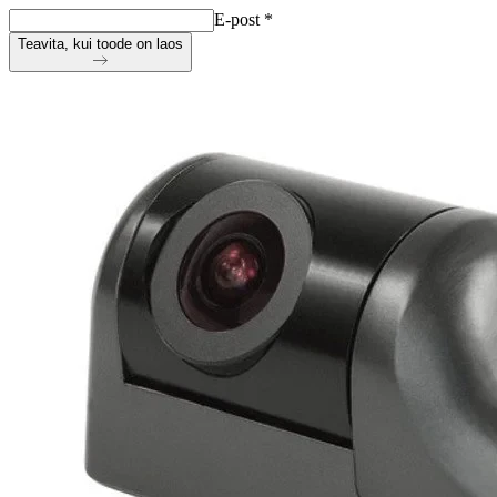
E-post
*
Teavita, kui toode on laos