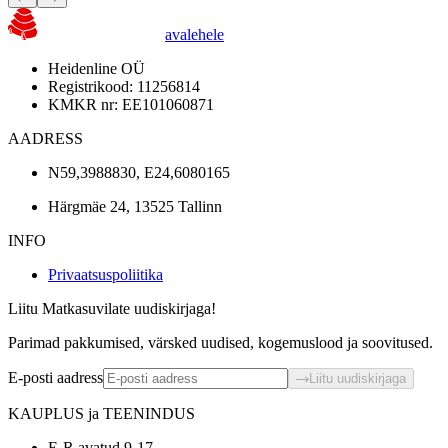
avalehele
Heidenline OÜ
Registrikood: 11256814
KMKR nr: EE101060871
AADRESS
N59,3988830, E24,6080165
Härgmäe 24, 13525 Tallinn
INFO
Privaatsuspoliitika
Liitu Matkasuvilate uudiskirjaga!
Parimad pakkumised, värsked uudised, kogemuslood ja soovitused.
E-posti aadress
Liitu uudiskirjaga
KAUPLUS ja TEENINDUS
E-R avatud 9-17