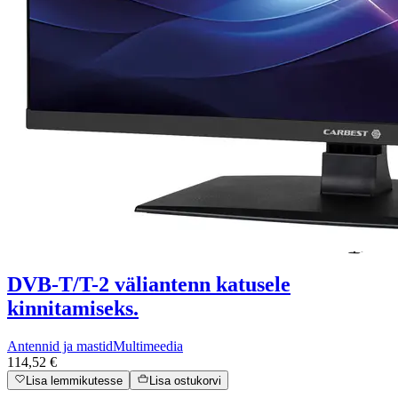
DVB-T/T-2 väliantenn katusele
kinnitamiseks.
Antennid ja mastid
Multimeedia
114,52 €
Lisa lemmikutesse
Lisa ostukorvi