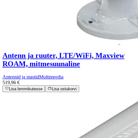
Antenn ja ruuter, LTE/WiFi, Maxview
ROAM, mitmesuunaline
Antennid ja mastid
Multimeedia
519,96 €
Lisa lemmikutesse
Lisa ostukorvi