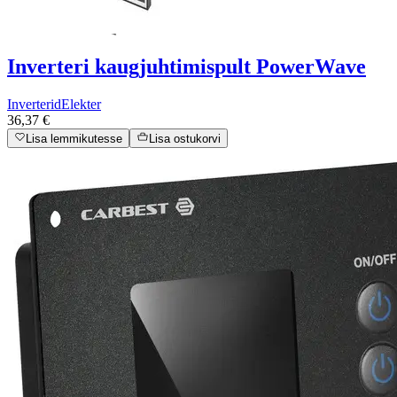
Inverteri kaugjuhtimispult PowerWave
Inverterid
Elekter
36,37 €
Lisa lemmikutesse
Lisa ostukorvi