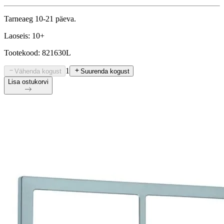
Tarneaeg 10-21 päeva.
Laoseis: 10+
Tootekood: 821630L
1
Vähenda kogust
Suurenda kogust
Lisa ostukorvi