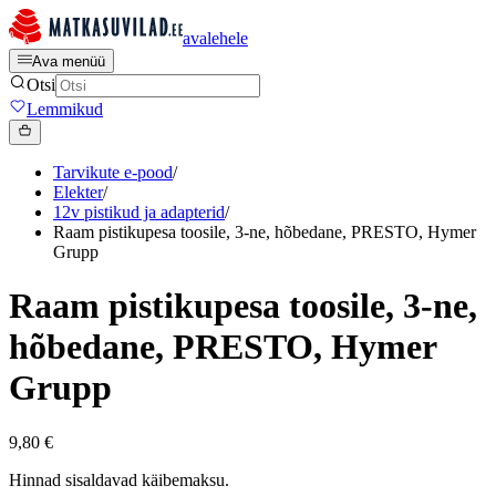
avalehele
Ava menüü
Otsi
Lemmikud
Tarvikute e-pood
/
Elekter
/
12v pistikud ja adapterid
/
Raam pistikupesa toosile, 3-ne, hõbedane, PRESTO, Hymer
Grupp
Raam pistikupesa toosile, 3-ne,
hõbedane, PRESTO, Hymer
Grupp
9,80 €
Hinnad sisaldavad käibemaksu.