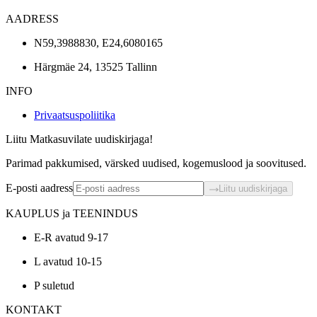
AADRESS
N59,3988830, E24,6080165
Härgmäe 24, 13525 Tallinn
INFO
Privaatsuspoliitika
Liitu Matkasuvilate uudiskirjaga!
Parimad pakkumised, värsked uudised, kogemuslood ja soovitused.
E-posti aadress
Liitu uudiskirjaga
KAUPLUS ja TEENINDUS
E-R avatud 9-17
L avatud 10-15
P suletud
KONTAKT