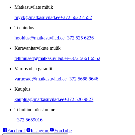
Matkasuvilate müük
myyk@matkasuvilad.ee
+372 5622 4552
Teenindus
hooldus@matkasuvilad.ee
+372 525 6236
Karavanitarvikute müük
tellimused@matkasuvilad.ee
+372 5661 6552
Varuosad ja garantii
varuosad@matkasuvilad.ee
+372 5668 8646
Kauplus
kauplus@matkasuvilad.ee
+372 520 9827
Tehniline nõustamine
+372 5659016
Facebook
Instagram
YouTube