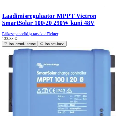
Laadimisregulaator MPPT Victron
SmartSolar 100/20 290W kuni 48V
Päikesepaneelid ja tarvikud
Elekter
133,33 €
Lisa lemmikutesse
Lisa ostukorvi