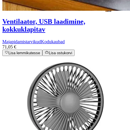
Ventilaator, USB laadimine,
kokkuklapitav
Majapidamistarvikud
Kodukaubad
71,05 €
Lisa lemmikutesse
Lisa ostukorvi