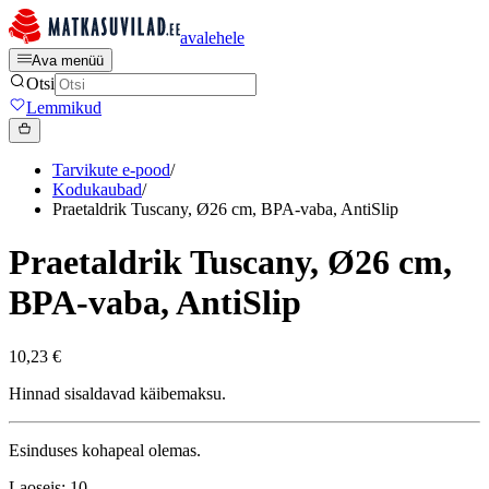
avalehele
Ava menüü
Otsi
Lemmikud
Tarvikute e-pood
/
Kodukaubad
/
Praetaldrik Tuscany, Ø26 cm, BPA-vaba, AntiSlip
Praetaldrik Tuscany, Ø26 cm,
BPA-vaba, AntiSlip
10,23 €
Hinnad sisaldavad käibemaksu.
Esinduses kohapeal olemas.
Laoseis: 10