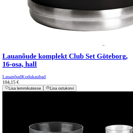
Lauanõude komplekt Club Set Göteborg,
16-osa, hall
Lauanõud
Kodukaubad
104,15 €
Lisa lemmikutesse
Lisa ostukorvi