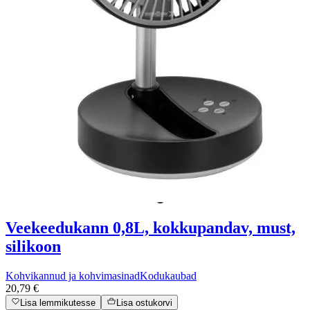
Veekeedukann 0,8L, kokkupandav, must,
silikoon
Kohvikannud ja kohvimasinad
Kodukaubad
20,79 €
Lisa lemmikutesse
Lisa ostukorvi