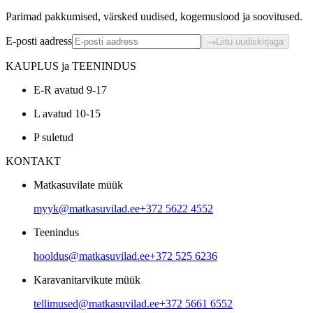
Parimad pakkumised, värsked uudised, kogemuslood ja soovitused.
E-posti aadress
Liitu uudiskirjaga
KAUPLUS ja TEENINDUS
E-R avatud 9-17
L avatud 10-15
P suletud
KONTAKT
Matkasuvilate müük
myyk@matkasuvilad.ee
+372 5622 4552
Teenindus
hooldus@matkasuvilad.ee
+372 525 6236
Karavanitarvikute müük
tellimused@matkasuvilad.ee
+372 5661 6552