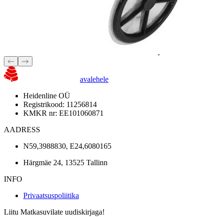
avalehele
Heidenline OÜ
Registrikood: 11256814
KMKR nr: EE101060871
AADRESS
N59,3988830, E24,6080165
Härgmäe 24, 13525 Tallinn
INFO
Privaatsuspoliitika
Liitu Matkasuvilate uudiskirjaga!