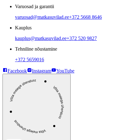
Varuosad ja garantii
varuosad@matkasuvilad.ee
+372 5668 8646
Kauplus
kauplus@matkasuvilad.ee
+372 520 9827
Tehniline nõustamine
+372 5659016
Facebook
Instagram
YouTube
Võta meiega ühendust
Võta meiega ühendust
Võta meiega ühendust