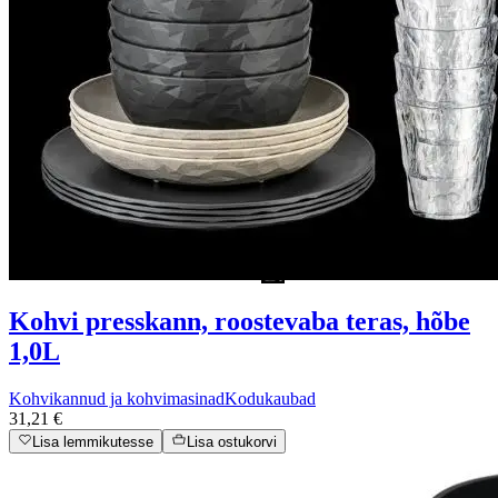
Kohvi presskann, roostevaba teras, hõbe
1,0L
Kohvikannud ja kohvimasinad
Kodukaubad
31,21 €
Lisa lemmikutesse
Lisa ostukorvi