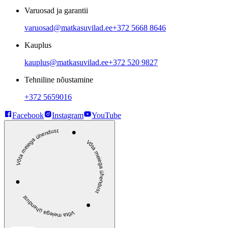
Varuosad ja garantii
varuosad@matkasuvilad.ee
+372 5668 8646
Kauplus
kauplus@matkasuvilad.ee
+372 520 9827
Tehniline nõustamine
+372 5659016
Facebook
Instagram
YouTube
Võta meiega ühendust
Võta meiega ühendust
Võta meiega ühendust