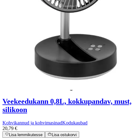
Veekeedukann 0,8L, kokkupandav, must,
silikoon
Kohvikannud ja kohvimasinad
Kodukaubad
20,79 €
Lisa lemmikutesse
Lisa ostukorvi