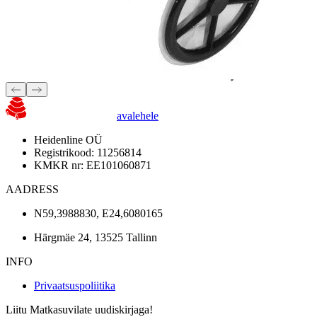
avalehele
Heidenline OÜ
Registrikood: 11256814
KMKR nr: EE101060871
AADRESS
N59,3988830, E24,6080165
Härgmäe 24, 13525 Tallinn
INFO
Privaatsuspoliitika
Liitu Matkasuvilate uudiskirjaga!