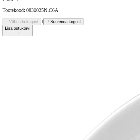
Tootekood: 0830025N.C6A
1
Vähenda kogust
Suurenda kogust
Lisa ostukorvi