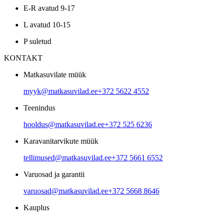
E-R avatud 9-17
L avatud 10-15
P suletud
KONTAKT
Matkasuvilate müük
myyk@matkasuvilad.ee
+372 5622 4552
Teenindus
hooldus@matkasuvilad.ee
+372 525 6236
Karavanitarvikute müük
tellimused@matkasuvilad.ee
+372 5661 6552
Varuosad ja garantii
varuosad@matkasuvilad.ee
+372 5668 8646
Kauplus