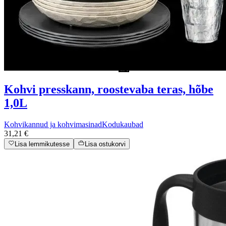
Kohvi presskann, roostevaba teras, hõbe
1,0L
Kohvikannud ja kohvimasinad
Kodukaubad
31,21 €
Lisa lemmikutesse
Lisa ostukorvi