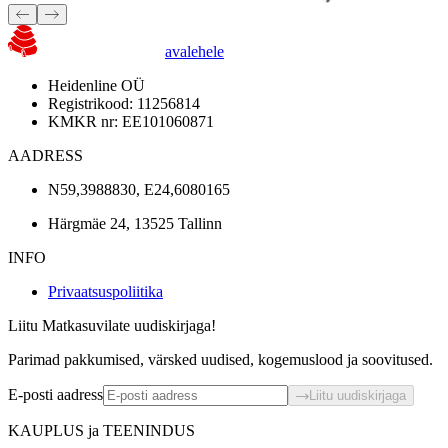
avalehele
Heidenline OÜ
Registrikood: 11256814
KMKR nr: EE101060871
AADRESS
N59,3988830, E24,6080165
Härgmäe 24, 13525 Tallinn
INFO
Privaatsuspoliitika
Liitu Matkasuvilate uudiskirjaga!
Parimad pakkumised, värsked uudised, kogemuslood ja soovitused.
E-posti aadress
Liitu uudiskirjaga
KAUPLUS ja TEENINDUS