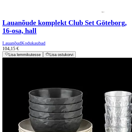
Lauanõude komplekt Club Set Göteborg,
16-osa, hall
Lauanõud
Kodukaubad
104,15 €
Lisa lemmikutesse
Lisa ostukorvi