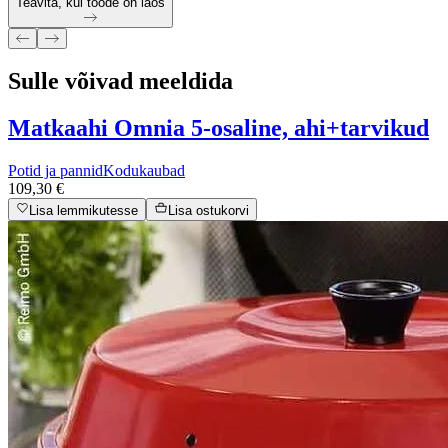
Teavita, kui toode on laos
Sulle võivad meeldida
Matkaahi Omnia 5-osaline, ahi+tarvikud
Potid ja pannid
Kodukaubad
109,30 €
Lisa lemmikutesse
Lisa ostukorvi