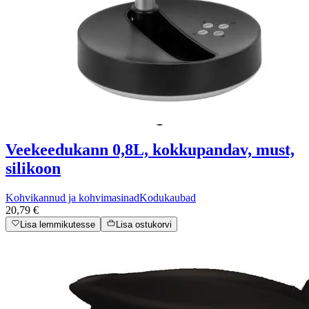
Veekeedukann 0,8L, kokkupandav, must,
silikoon
Kohvikannud ja kohvimasinad
Kodukaubad
20,79 €
Lisa lemmikutesse
Lisa ostukorvi