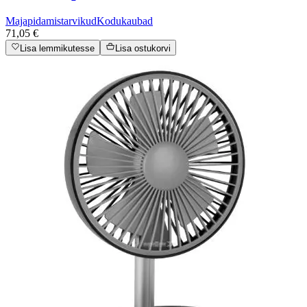
Majapidamistarvikud
Kodukaubad
71,05 €
Lisa lemmikutesse
Lisa ostukorvi