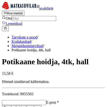
avalehele
Ava menüü
Otsi
Lemmikud
Tarvikute e-pood
/
Kodukaubad
/
Majapidamistarvikud
/
Potikaane hoidja, 4tk, hall
Potikaane hoidja, 4tk, hall
15,58 €
Hinnad sisaldavad käibemaksu.
Tootekood: 9955565
E-post
*