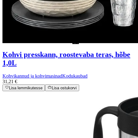
Kohvi presskann, roostevaba teras, hõbe
1,0L
Kohvikannud ja kohvimasinad
Kodukaubad
31,21 €
Lisa lemmikutesse
Lisa ostukorvi