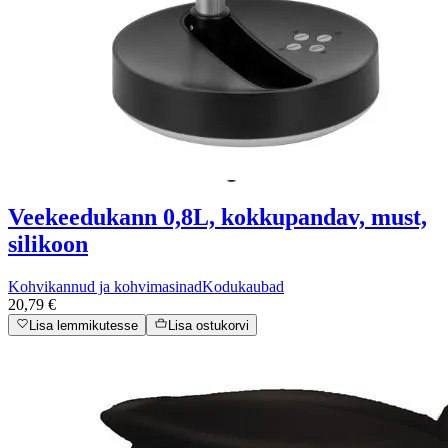
Veekeedukann 0,8L, kokkupandav, must,
silikoon
Kohvikannud ja kohvimasinad
Kodukaubad
20,79 €
Lisa lemmikutesse
Lisa ostukorvi