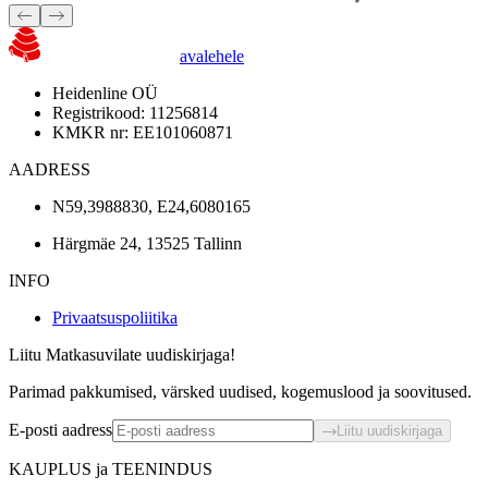
avalehele
Heidenline OÜ
Registrikood: 11256814
KMKR nr: EE101060871
AADRESS
N59,3988830, E24,6080165
Härgmäe 24, 13525 Tallinn
INFO
Privaatsuspoliitika
Liitu Matkasuvilate uudiskirjaga!
Parimad pakkumised, värsked uudised, kogemuslood ja soovitused.
E-posti aadress
Liitu uudiskirjaga
KAUPLUS ja TEENINDUS