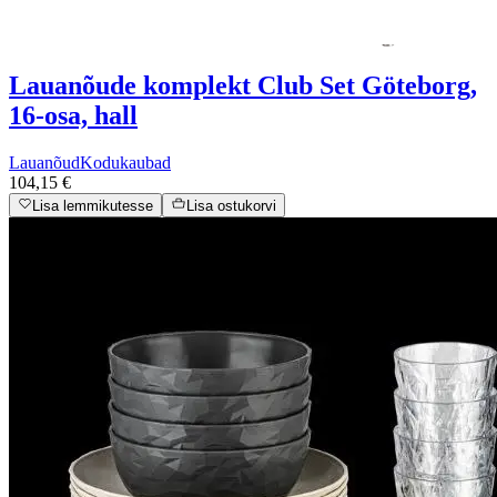
Lauanõude komplekt Club Set Göteborg,
16-osa, hall
Lauanõud
Kodukaubad
104,15 €
Lisa lemmikutesse
Lisa ostukorvi