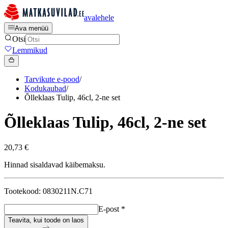
avalehele
Ava menüü
Otsi
Lemmikud
Tarvikute e-pood
/
Kodukaubad
/
Õlleklaas Tulip, 46cl, 2-ne set
Õlleklaas Tulip, 46cl, 2-ne set
20,73 €
Hinnad sisaldavad käibemaksu.
Tootekood: 0830211N.C71
E-post
*
Teavita, kui toode on laos