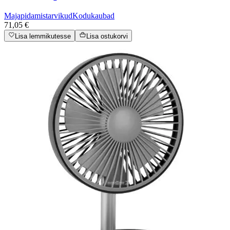
Majapidamistarvikud
Kodukaubad
71,05 €
Lisa lemmikutesse
Lisa ostukorvi