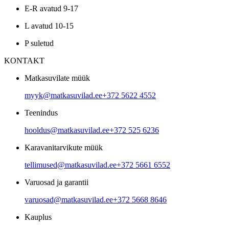
E-R avatud 9-17
L avatud 10-15
P suletud
KONTAKT
Matkasuvilate müük
myyk@matkasuvilad.ee
+372 5622 4552
Teenindus
hooldus@matkasuvilad.ee
+372 525 6236
Karavanitarvikute müük
tellimused@matkasuvilad.ee
+372 5661 6552
Varuosad ja garantii
varuosad@matkasuvilad.ee
+372 5668 8646
Kauplus