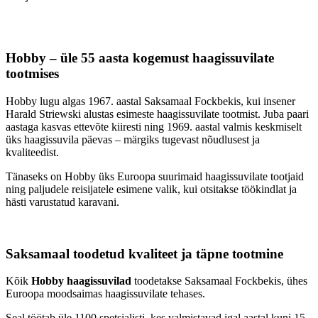
Hobby – üle 55 aasta kogemust haagissuvilate
tootmises
Hobby lugu algas 1967. aastal Saksamaal Fockbekis, kui insener
Harald Striewski alustas esimeste haagissuvilate tootmist. Juba paari
aastaga kasvas ettevõte kiiresti ning 1969. aastal valmis keskmiselt
üks haagissuvila päevas – märgiks tugevast nõudlusest ja
kvaliteedist.
Tänaseks on Hobby üks Euroopa suurimaid haagissuvilate tootjaid
ning paljudele reisijatele esimene valik, kui otsitakse töökindlat ja
hästi varustatud karavani.
Saksamaal toodetud kvaliteet ja täpne tootmine
Kõik
Hobby haagissuvilad
toodetakse Saksamaal Fockbekis, ühes
Euroopa moodsaimas haagissuvilate tehases.
Seal töötab üle 1100 spetsialisti, kes valmistavad igal aastal kuni 15