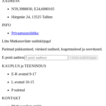
AADRESS
N59,3988830, E24,6080165
Härgmäe 24, 13525 Tallinn
INFO
Privaatsuspoliitika
Liitu Matkasuvilate uudiskirjaga!
Parimad pakkumised, värsked uudised, kogemuslood ja soovitused.
E-posti aadress
Liitu uudiskirjaga
KAUPLUS ja TEENINDUS
E-R avatud 9-17
L avatud 10-15
P suletud
KONTAKT