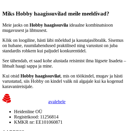
Miks Hobby haagissuvilad meile meeldivad?
Meie jaoks on
Hobby haagissuvila
ideaalne kombinatsioon
mugavusest ja lihtsusest.
Kõik on loogiline, hästi läbi mõeldud ja kasutajasõbralik. Sisemus
on hubane, ruumilahendused praktilised ning varustust on juba
standardis rohkem kui paljudel konkurentidel.
See tähendab, et saad kohe alustada reisimist ilma liigsete lisadeta –
lihtsalt haagi sappa ja mine.
Kui otsid
Hobby haagissuvilat
, mis on töökindel, mugav ja hästi
varustatud, siis Hobby on kindel valik nii algajale kui ka kogenud
karavanireisijale.
avalehele
Heidenline OÜ
Registrikood: 11256814
KMKR nr: EE101060871