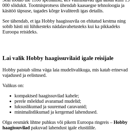
000 sõidukit. Tootmisprotsess ühendab kaasaegse tehnoloogia ja
käsitöö täpsuse, tagades kõrge kvaliteedi igas detailis.
See tähendab, et iga Hobby haagissuvila on ehitatud kestma ning
sobib hästi nii lühikesteks nädalavahetusteks kui ka pikkadeks
Euroopa reisideks.
Lai valik Hobby haagissuvilaid igale reisijale
Hobby paistab silma väga laia mudelivalikuga, mis katab erinevad
vajadused ja eelistused.
Valikus on:
kompaktsed haagissuvilad kahele;
perele mõeldud avaramad mudelid;
luksuslikumad ja suuremad caravanid;
minimalistlikumad ja kergemad lahendused.
Olgu eesmärk lihtne puhkus või pikem Euroopa ringreis –
Hobby
haagissuvilad
pakuvad lahendust igale elustiilile.