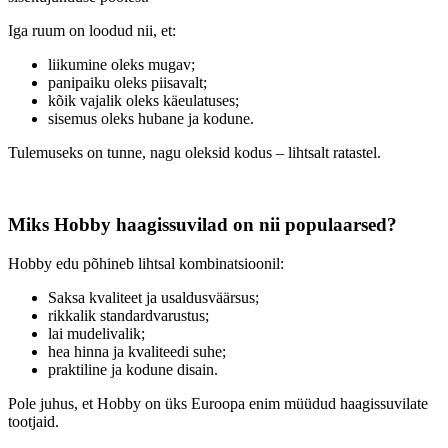
Iga ruum on loodud nii, et:
liikumine oleks mugav;
panipaiku oleks piisavalt;
kõik vajalik oleks käeulatuses;
sisemus oleks hubane ja kodune.
Tulemuseks on tunne, nagu oleksid kodus – lihtsalt ratastel.
Miks Hobby haagissuvilad on nii populaarsed?
Hobby edu põhineb lihtsal kombinatsioonil:
Saksa kvaliteet ja usaldusväärsus;
rikkalik standardvarustus;
lai mudelivalik;
hea hinna ja kvaliteedi suhe;
praktiline ja kodune disain.
Pole juhus, et Hobby on üks Euroopa enim müüdud haagissuvilate
tootjaid.