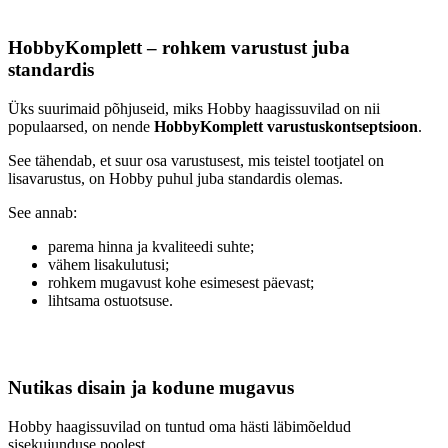
HobbyKomplett – rohkem varustust juba
standardis
Üks suurimaid põhjuseid, miks Hobby haagissuvilad on nii
populaarsed, on nende
HobbyKomplett varustuskontseptsioon
.
See tähendab, et suur osa varustusest, mis teistel tootjatel on
lisavarustus, on Hobby puhul juba standardis olemas.
See annab:
parema hinna ja kvaliteedi suhte;
vähem lisakulutusi;
rohkem mugavust kohe esimesest päevast;
lihtsama ostuotsuse.
Nutikas disain ja kodune mugavus
Hobby haagissuvilad on tuntud oma hästi läbimõeldud
sisekujunduse poolest.