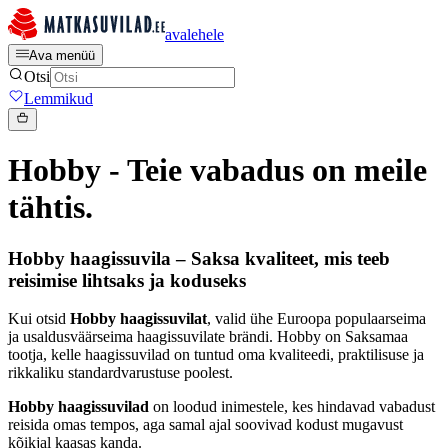
avalehele
Ava menüü
Otsi
Lemmikud
Hobby - Teie vabadus on meile
tähtis.
Hobby haagissuvila – Saksa kvaliteet, mis teeb
reisimise lihtsaks ja koduseks
Kui otsid
Hobby haagissuvilat
, valid ühe Euroopa populaarseima
ja usaldusväärseima haagissuvilate brändi. Hobby on Saksamaa
tootja, kelle haagissuvilad on tuntud oma kvaliteedi, praktilisuse ja
rikkaliku standardvarustuse poolest.
Hobby haagissuvilad
on loodud inimestele, kes hindavad vabadust
reisida omas tempos, aga samal ajal soovivad kodust mugavust
kõikjal kaasas kanda.